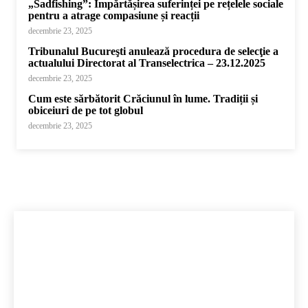
„Sadfishing”: Împărtășirea suferinței pe rețelele sociale
pentru a atrage compasiune și reacții
decembrie 23, 2025
Tribunalul Bucureşti anulează procedura de selecţie a
actualului Directorat al Transelectrica – 23.12.2025
decembrie 23, 2025
Cum este sărbătorit Crăciunul în lume. Tradiții și
obiceiuri de pe tot globul
decembrie 23, 2025