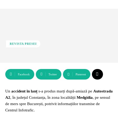
REVISTA PRESEI
Facebook
Twitter
Pinterest
Un
accident în lanț
s-a produs marți după-amiază pe
Autostrada
A2
, în județul Constanța, în zona localității
Medgidia
, pe sensul
de mers spre București, potrivit informațiilor transmise de
Centrul Infotrafic.