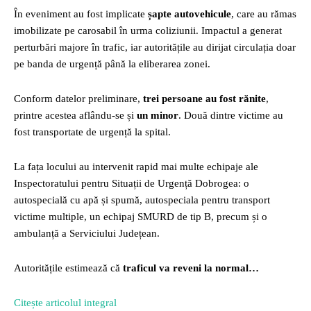
În eveniment au fost implicate
șapte autovehicule
, care au rămas
imobilizate pe carosabil în urma coliziunii. Impactul a generat
perturbări majore în trafic, iar autoritățile au dirijat circulația doar
pe banda de urgență până la eliberarea zonei.
Conform datelor preliminare,
trei persoane au fost rănite
,
printre acestea aflându-se și
un minor
. Două dintre victime au
fost transportate de urgență la spital.
La fața locului au intervenit rapid mai multe echipaje ale
Inspectoratului pentru Situații de Urgență Dobrogea: o
autospecială cu apă și spumă, autospeciala pentru transport
victime multiple, un echipaj SMURD de tip B, precum și o
ambulanță a Serviciului Județean.
Autoritățile estimează că
traficul va reveni la normal…
Citește articolul integral