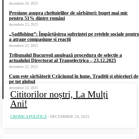
decembrie 24, 2025
Presiune asupra cheltuielilor de sărbători: buget mai mic
pentru 51% dintre români
decembrie 23, 2025
„Sadfishing”: Împărtășirea suferinței pe rețelele sociale pentr
a atrage compasiune și reacții
decembrie 23, 2025
Tribunalul Bucureşti anulează procedura de selecţie a
actualului Directorat al Transelectrica – 23.12.2025
decembrie 23, 2025
Cum este sărbătorit Crăciunul în lume. Tradiții și obiceiuri de
pe tot globul
decembrie 23, 2025
Cititorilor noștri, La Mulți
Ani!
CRONICA POLITICĂ
-
DECEMBRIE 24, 2025