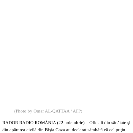
Facebook
Twitter
Pinterest
WhatsApp
(Photo by Omar AL-QATTAA / AFP)
RADOR RADIO ROMÂNIA (22 noiembrie) – Oficiali din sănătate şi
din apărarea civilă din Fâşia Gaza au declarat sâmbătă că cel puţin