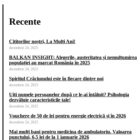
Recente
Cititorilor noștri, La Mulți Ani!
decembrie 24, 2025
BALKAN INSIGHT: Alegerile, austeritatea și nemulțumirea
populației au marcat România în 2025
decembrie 24, 2025
Spiritul Crăciunului este în fiecare dintre noi
decembrie 24, 2025
Uiti numele persoanelor după ce le-ai întâlnit? Psihologia
dezvăluie caracteristicile tale!
decembrie 24, 2025
Vouchere de 50 de lei pentru energie electrică și în 2026
decembrie 24, 2025
Mai mulți bani pentru medicina de ambulatoriu. Valoarea
punctului, 6,5 lei de la 1 ianuarie 2026