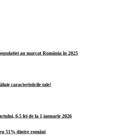
opulației au marcat România în 2025
uie caracteristicile tale!
ului, 6,5 lei de la 1 ianuarie 2026
ntru 51% dintre români