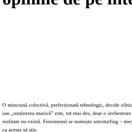
ACȚIUNE
Facebook
Twitter
Pi
O minciună colectivă, perfecționată tehnologic, decide zilnic 
sau „susținerea masivă” este, tot mai des, doar o orchestrare
realitate nu există. Fenomenul se numește astroturfing – meca
ca acesta să știe.