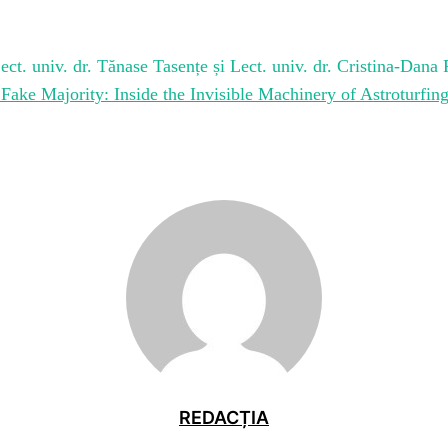
Lect. univ. dr. Tănase Tasențe și Lect. univ. dr. Cristina-Dana
Fake Majority: Inside the Invisible Machinery of Astroturfin
REDACȚIA