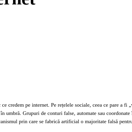
nterest
WhatsApp
ce credem pe internet. Pe rețelele sociale, ceea ce pare a fi „
 în umbră. Grupuri de conturi false, automate sau coordonate î
nismul prin care se fabrică artificial o majoritate falsă pent