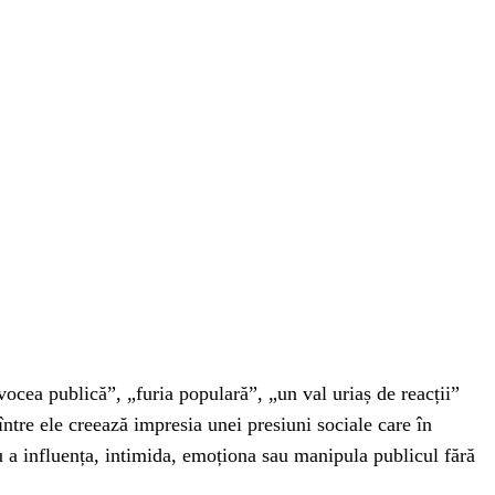
vocea publică”, „furia populară”, „un val uriaș de reacții”
ntre ele creează impresia unei presiuni sociale care în
ru a influența, intimida, emoționa sau manipula publicul fără