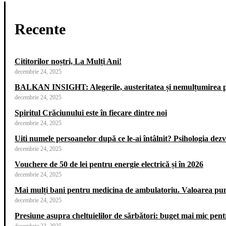
Recente
Cititorilor noștri, La Mulți Ani!
decembrie 24, 2025
BALKAN INSIGHT: Alegerile, austeritatea și nemulțumirea p
decembrie 24, 2025
Spiritul Crăciunului este în fiecare dintre noi
decembrie 24, 2025
Uiti numele persoanelor după ce le-ai întâlnit? Psihologia dezvăl
decembrie 24, 2025
Vouchere de 50 de lei pentru energie electrică și în 2026
decembrie 24, 2025
Mai mulți bani pentru medicina de ambulatoriu. Valoarea punct
decembrie 24, 2025
Presiune asupra cheltuielilor de sărbători: buget mai mic pe