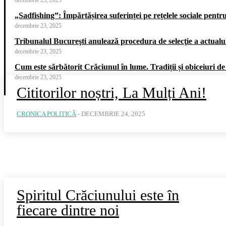
decembrie 23, 2025
„Sadfishing”: Împărtășirea suferinței pe rețelele sociale pentr
decembrie 23, 2025
Tribunalul Bucureşti anulează procedura de selecţie a actualul
decembrie 23, 2025
Cum este sărbătorit Crăciunul în lume. Tradiții și obiceiuri de
decembrie 23, 2025
Cititorilor noștri, La Mulți Ani!
CRONICA POLITICĂ
-
DECEMBRIE 24, 2025
Spiritul Crăciunului este în
fiecare dintre noi