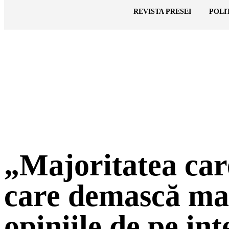
Cronica Politică
REVISTA PRESEI
POLI
„Majoritatea car
care demască man
opiniile de pe int