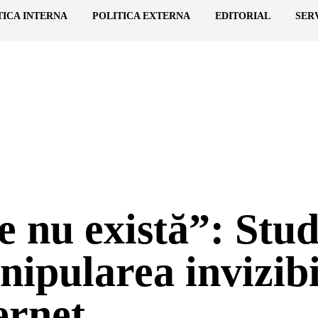
TICA INTERNA
POLITICA EXTERNA
EDITORIAL
SER
e nu există”: Stu
ipularea invizibi
ernet