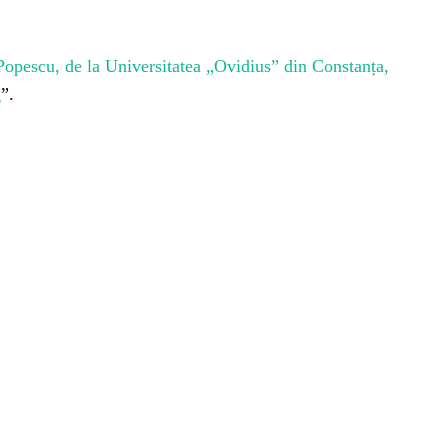
 Popescu, de la Universitatea „Ovidius” din Constanța,
g
”.