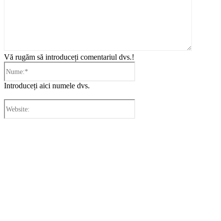
Vă rugăm să introduceți comentariul dvs.!
Nume:*
Introduceți aici numele dvs.
Website:
Cronica Politică
Info