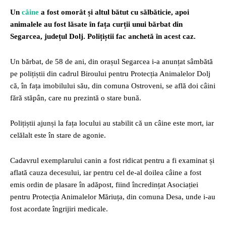
Un
câine
a fost omorât și altul bătut cu sălbăticie, apoi
animalele au fost lăsate în fața curții unui bărbat din
Segarcea, județul Dolj. Polițiștii fac anchetă în acest caz.
Un bărbat, de 58 de ani, din orașul Segarcea i-a anunțat sâmbătă
pe polițiștii din cadrul Biroului pentru Protecția Animalelor Dolj
că, în fața imobilului său, din comuna Ostroveni, se află doi câini
fără stăpân, care nu prezintă o stare bună.
Polițiștii ajunși la fața locului au stabilit că un câine este mort, iar
celălalt este în stare de agonie.
Cadavrul exemplarului canin a fost ridicat pentru a fi examinat și
aflată cauza decesului, iar pentru cel de-al doilea câine a fost
emis ordin de plasare în adăpost, fiind încredințat Asociației
pentru Protecția Animalelor Măriuța, din comuna Desa, unde i-au
fost acordate îngrijiri medicale.