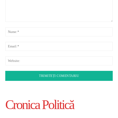
Comentariu:
Nu
Ema
Web
Cronica Politică