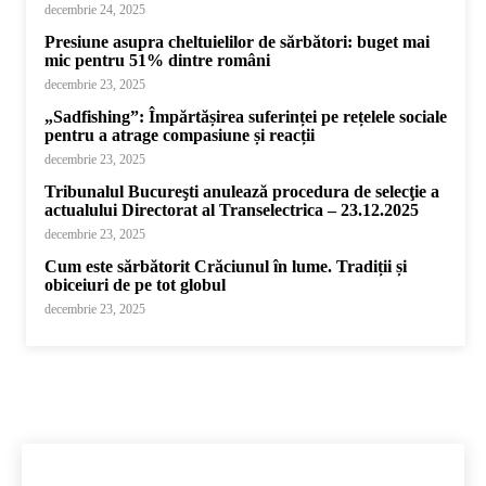
decembrie 24, 2025
Presiune asupra cheltuielilor de sărbători: buget mai
mic pentru 51% dintre români
decembrie 23, 2025
„Sadfishing”: Împărtășirea suferinței pe rețelele sociale
pentru a atrage compasiune și reacții
decembrie 23, 2025
Tribunalul Bucureşti anulează procedura de selecţie a
actualului Directorat al Transelectrica – 23.12.2025
decembrie 23, 2025
Cum este sărbătorit Crăciunul în lume. Tradiții și
obiceiuri de pe tot globul
decembrie 23, 2025