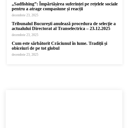
„Sadfishing”: Împărtășirea suferinței pe rețelele sociale
pentru a atrage compasiune și reacții
decembrie 23, 2025
Tribunalul Bucureşti anulează procedura de selecţie a
actualului Directorat al Transelectrica – 23.12.2025
decembrie 23, 2025
Cum este sărbătorit Crăciunul în lume. Tradiții și
obiceiuri de pe tot globul
decembrie 23, 2025