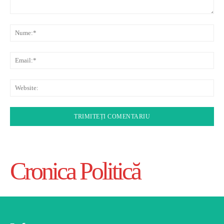
Comentariu:
Nu
Ema
Web
Cronica Politică