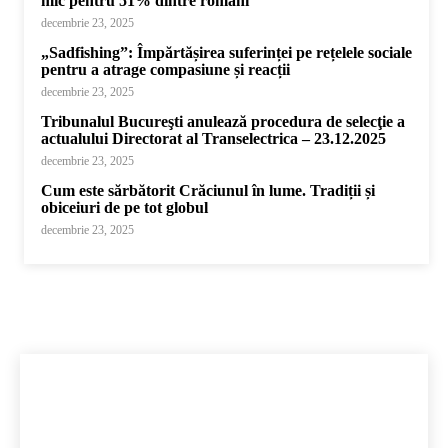
mic pentru 51% dintre români
decembrie 23, 2025
„Sadfishing”: Împărtășirea suferinței pe rețelele sociale
pentru a atrage compasiune și reacții
decembrie 23, 2025
Tribunalul Bucureşti anulează procedura de selecţie a
actualului Directorat al Transelectrica – 23.12.2025
decembrie 23, 2025
Cum este sărbătorit Crăciunul în lume. Tradiții și
obiceiuri de pe tot globul
decembrie 23, 2025