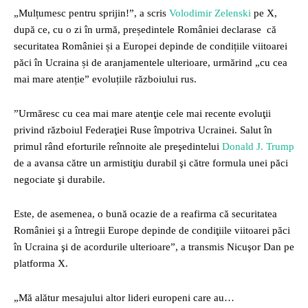
„Mulțumesc pentru sprijin!”, a scris
Volodimir Zelenski
pe X,
după ce, cu o zi în urmă, președintele României declarase că
securitatea României și a Europei depinde de condițiile viitoarei
păci în Ucraina și de aranjamentele ulterioare, urmărind „cu cea
mai mare atenție” evoluțiile războiului rus.
”Urmăresc cu cea mai mare atenţie cele mai recente evoluţii
privind războiul Federaţiei Ruse împotriva Ucrainei. Salut în
primul rând eforturile reînnoite ale preşedintelui
Donald J. Trump
de a avansa către un armistiţiu durabil şi către formula unei păci
negociate şi durabile.
Este, de asemenea, o bună ocazie de a reafirma că securitatea
României şi a întregii Europe depinde de condiţiile viitoarei păci
în Ucraina şi de acordurile ulterioare”, a transmis Nicuşor Dan pe
platforma X.
„Mă alătur mesajului altor lideri europeni care au…