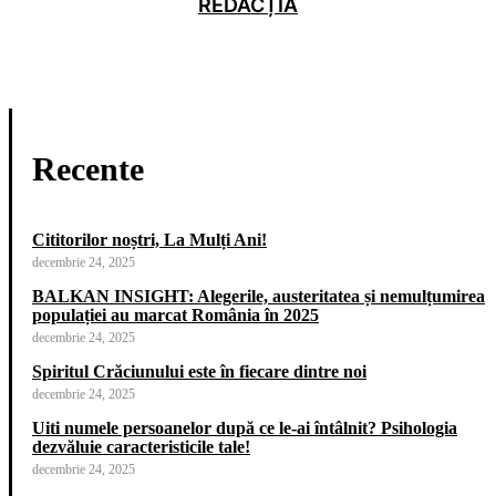
REDACȚIA
Recente
Cititorilor noștri, La Mulți Ani!
decembrie 24, 2025
BALKAN INSIGHT: Alegerile, austeritatea și nemulțumirea
populației au marcat România în 2025
decembrie 24, 2025
Spiritul Crăciunului este în fiecare dintre noi
decembrie 24, 2025
Uiti numele persoanelor după ce le-ai întâlnit? Psihologia
dezvăluie caracteristicile tale!
decembrie 24, 2025