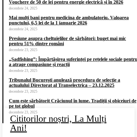
Vouchere de 50 de lei pentru energie electrică și în 2026
decembrie 24, 2025
Mai mulți bani pentru medicina de ambulatoriu. Valoarea
punctului, 6,5 lei de la 1 ianuarie 2026
decembrie 24, 2025
Presiune asupra cheltuielilor de sărbători: buget mai mic
pentru 51% dintre români
decembrie 23, 2025
„Sadfishing”: Împărtășirea suferinței pe rețelele sociale pentr
a atrage compasiune și reacții
decembrie 23, 2025
Tribunalul Bucureşti anulează procedura de selecţie a
actualului Directorat al Transelectrica – 23.12.2025
decembrie 23, 2025
Cum este sărbătorit Crăciunul în lume. Tradiții și obiceiuri de
pe tot globul
decembrie 23, 2025
Cititorilor noștri, La Mulți
Ani!