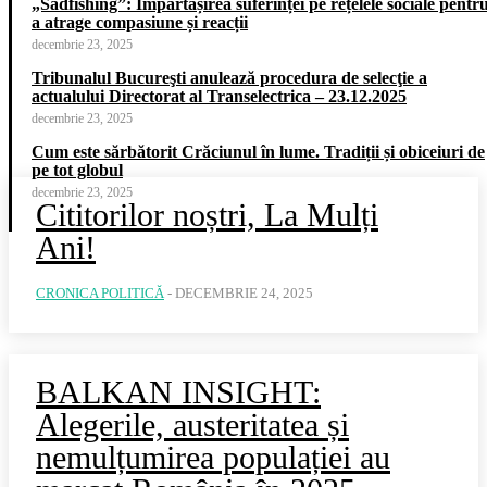
„Sadfishing”: Împărtășirea suferinței pe rețelele sociale pentr
a atrage compasiune și reacții
decembrie 23, 2025
Tribunalul Bucureşti anulează procedura de selecţie a
actualului Directorat al Transelectrica – 23.12.2025
decembrie 23, 2025
Cum este sărbătorit Crăciunul în lume. Tradiții și obiceiuri de
pe tot globul
decembrie 23, 2025
Cititorilor noștri, La Mulți
Ani!
CRONICA POLITICĂ
-
DECEMBRIE 24, 2025
BALKAN INSIGHT:
Alegerile, austeritatea și
nemulțumirea populației au