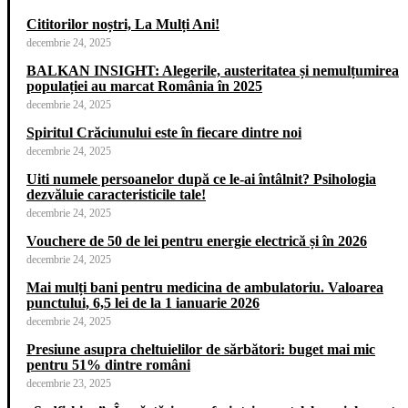
Cititorilor noștri, La Mulți Ani!
decembrie 24, 2025
BALKAN INSIGHT: Alegerile, austeritatea și nemulțumirea
populației au marcat România în 2025
decembrie 24, 2025
Spiritul Crăciunului este în fiecare dintre noi
decembrie 24, 2025
Uiti numele persoanelor după ce le-ai întâlnit? Psihologia
dezvăluie caracteristicile tale!
decembrie 24, 2025
Vouchere de 50 de lei pentru energie electrică și în 2026
decembrie 24, 2025
Mai mulți bani pentru medicina de ambulatoriu. Valoarea
punctului, 6,5 lei de la 1 ianuarie 2026
decembrie 24, 2025
Presiune asupra cheltuielilor de sărbători: buget mai mic
pentru 51% dintre români
decembrie 23, 2025