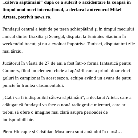
„câteva săptămâni” după ce a suferit o accidentare la coapsă în
timpul unui meci internaţional, a declarat antrenorul Mikel
Arteta, potrivit news.ro.
Fundaşul central a ieşit de pe teren şchiopătând şi în timpul meciului
amical dintre Brazilia şi Senegal, disputat la Emirates Stadium în
weekendul trecut, şi nu a evoluat împotriva Tunisiei, disputat trei zile
mai târziu.
Jucătorul în vârstă de 27 de ani a fost într-o formă fantastică pentru
Gunners, fiind un element cheie al apărării care a primit doar cinci
goluri în campionat în acest sezon, echipa având un avans de patru
puncte în fruntea clasamentului.
„Gabi va fi indisponibil câteva săptămâni”, a declarat Arteta, care a
adăugat că fundaşul va face o nouă radiografie miercuri, care ar
trebui să ofere o imagine mai clară asupra perioadei de
indisponibilitate.
Piero Hincapie şi Cristhian Mosquera sunt amândoi în cursă…