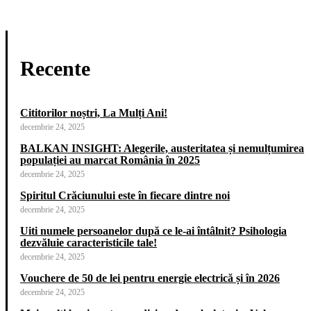
Recente
Cititorilor noștri, La Mulți Ani!
decembrie 24, 2025
BALKAN INSIGHT: Alegerile, austeritatea și nemulțumirea
populației au marcat România în 2025
decembrie 24, 2025
Spiritul Crăciunului este în fiecare dintre noi
decembrie 24, 2025
Uiti numele persoanelor după ce le-ai întâlnit? Psihologia
dezvăluie caracteristicile tale!
decembrie 24, 2025
Vouchere de 50 de lei pentru energie electrică și în 2026
decembrie 24, 2025