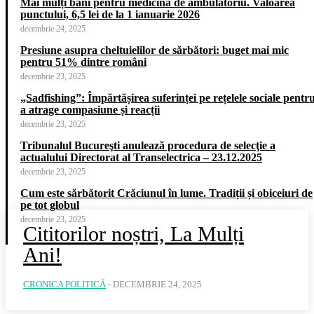
Mai mulți bani pentru medicina de ambulatoriu. Valoarea
punctului, 6,5 lei de la 1 ianuarie 2026
decembrie 24, 2025
Presiune asupra cheltuielilor de sărbători: buget mai mic
pentru 51% dintre români
decembrie 23, 2025
„Sadfishing”: Împărtășirea suferinței pe rețelele sociale pentr
a atrage compasiune și reacții
decembrie 23, 2025
Tribunalul Bucureşti anulează procedura de selecţie a
actualului Directorat al Transelectrica – 23.12.2025
decembrie 23, 2025
Cum este sărbătorit Crăciunul în lume. Tradiții și obiceiuri de
pe tot globul
decembrie 23, 2025
Cititorilor noștri, La Mulți
Ani!
CRONICA POLITICĂ
-
DECEMBRIE 24, 2025