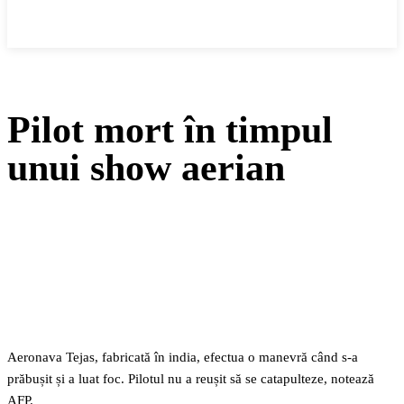
Cronica Politică
Pilot mort în timpul
unui show aerian
Facebook
Twitter
Pinterest
WhatsApp
Aeronava Tejas, fabricată în india, efectua o manevră când s-a
prăbușit și a luat foc. Pilotul nu a reușit să se catapulteze, notează
AFP.