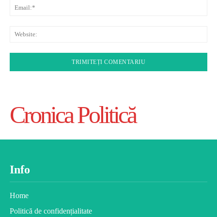
Ema
Web
Cronica Politică
Info
Home
Politică de confidențialitate