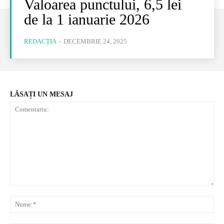
Valoarea punctului, 6,5 lei
de la 1 ianuarie 2026
REDACȚIA
-
DECEMBRIE 24, 2025
LĂSAȚI UN MESAJ
Comentariu:
Nu