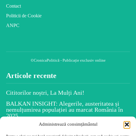
Contact
Politicii de Cookie
ANPC
©CronicaPolitică - Publicație exclusiv online
Articole recente
Cititorilor noștri, La Mulți Ani!
BALKAN INSIGHT: Alegerile, austeritatea și
nemulțumirea populației au marcat România în
2025
Administrează consimțământul
Spiritul Crăciunului este în fiecare dintre noi