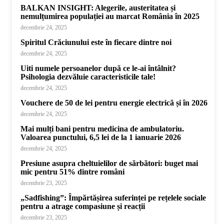
BALKAN INSIGHT: Alegerile, austeritatea și
nemulțumirea populației au marcat România în 2025
decembrie 24, 2025
Spiritul Crăciunului este în fiecare dintre noi
decembrie 24, 2025
Uiti numele persoanelor după ce le-ai întâlnit?
Psihologia dezvăluie caracteristicile tale!
decembrie 24, 2025
Vouchere de 50 de lei pentru energie electrică și în 2026
decembrie 24, 2025
Mai mulți bani pentru medicina de ambulatoriu.
Valoarea punctului, 6,5 lei de la 1 ianuarie 2026
decembrie 24, 2025
Presiune asupra cheltuielilor de sărbători: buget mai
mic pentru 51% dintre români
decembrie 23, 2025
„Sadfishing”: Împărtășirea suferinței pe rețelele sociale
pentru a atrage compasiune și reacții
decembrie 23, 2025