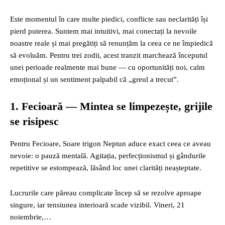
Este momentul în care multe piedici, conflicte sau neclarități își
pierd puterea. Suntem mai intuitivi, mai conectați la nevoile
noastre reale și mai pregătiți să renunțăm la ceea ce ne împiedică
să evoluăm. Pentru trei zodii, acest tranzit marchează începutul
unei perioade realmente mai bune — cu oportunități noi, calm
emoțional și un sentiment palpabil că „greul a trecut”.
1. Fecioară — Mintea se limpezește, grijile
se risipesc
Pentru Fecioare, Soare trigon Neptun aduce exact ceea ce aveau
nevoie: o pauză mentală. Agitația, perfecționismul și gândurile
repetitive se estompează, lăsând loc unei clarități neașteptate.
Lucrurile care păreau complicate încep să se rezolve aproape
singure, iar tensiunea interioară scade vizibil. Vineri, 21
noiembrie,…