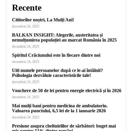
Recente
Cititorilor noștri, La Mulți Ani!
decembrie 24, 2025
BALKAN INSIGHT: Alegerile, austeritatea și
nemulțumirea populației au marcat România în 2025
decembrie 24, 2025
Spiritul Crăciunului este în fiecare dintre noi
decembrie 24, 2025
Uiti numele persoanelor după ce le-ai întâlnit?
Psihologia dezvăluie caracteristicile tale!
decembrie 24, 2025
Vouchere de 50 de lei pentru energie electrică și în 2026
decembrie 24, 2025
Mai mulți bani pentru medicina de ambulatoriu.
Valoarea punctului, 6,5 lei de la 1 ianuarie 2026
decembrie 24, 2025
Presiune asupra cheltuielilor de sărbători: buget mai
mic pentru 51% dintre români