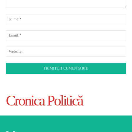
Comentariu:
Nu
Ema
Web
Cronica Politică