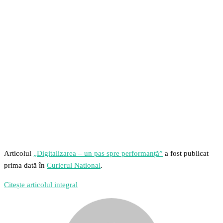
Facebook
Twitter
Pinterest
WhatsApp
Articolul
„Digitalizarea – un pas spre performanță”
a fost publicat
prima dată în
Curierul National
.
Citește articolul integral