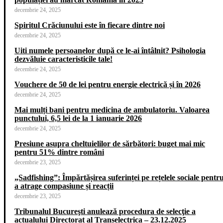
decembrie 24, 2025
Spiritul Crăciunului este în fiecare dintre noi
decembrie 24, 2025
Uiti numele persoanelor după ce le-ai întâlnit? Psihologia
dezvăluie caracteristicile tale!
decembrie 24, 2025
Vouchere de 50 de lei pentru energie electrică și în 2026
decembrie 24, 2025
Mai mulți bani pentru medicina de ambulatoriu. Valoarea
punctului, 6,5 lei de la 1 ianuarie 2026
decembrie 24, 2025
Presiune asupra cheltuielilor de sărbători: buget mai mic
pentru 51% dintre români
decembrie 23, 2025
„Sadfishing”: Împărtășirea suferinței pe rețelele sociale pentr
a atrage compasiune și reacții
decembrie 23, 2025
Tribunalul Bucureşti anulează procedura de selecţie a
actualului Directorat al Transelectrica – 23.12.2025