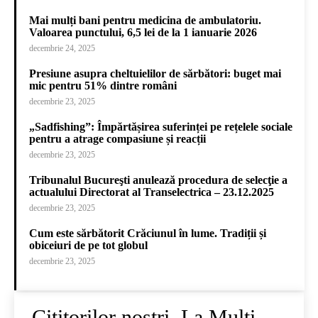
Mai mulți bani pentru medicina de ambulatoriu.
Valoarea punctului, 6,5 lei de la 1 ianuarie 2026
decembrie 24, 2025
Presiune asupra cheltuielilor de sărbători: buget mai
mic pentru 51% dintre români
decembrie 23, 2025
„Sadfishing”: Împărtășirea suferinței pe rețelele sociale
pentru a atrage compasiune și reacții
decembrie 23, 2025
Tribunalul Bucureşti anulează procedura de selecţie a
actualului Directorat al Transelectrica – 23.12.2025
decembrie 23, 2025
Cum este sărbătorit Crăciunul în lume. Tradiții și
obiceiuri de pe tot globul
decembrie 23, 2025
Cititorilor noștri, La Mulți