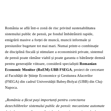
Facebook
Twitter
Pinterest
WhatsApp
România se află într-o zonă de risc privind sustenabilitatea
sistemului public de pensii, pe fondul îmbătrânirii rapide,
emigrării masive a forței de muncă, muncii informale și
presiunilor bugetare tot mai mari. Numai printr-o combinație
de disciplină fiscală și stimulare a economisirii private, sistemul
de pensii poate rămâne viabil și poate garanta o bătrânețe demnă
pentru generațiile viitoare, consideră specialiștii
Romanian
Economic Monitor (RoEM)-UBB FSEGA
, proiect de cercetare
al Facultății de Științe Economice și Gestiunea Afacerilor
(FSEGA) din cadrul Universității Babeș-Bolyai (UBB) din Cluj-
Napoca.
„
România a făcut pași importanți pentru corectarea
dezechilibrelor sistemului public de pensii: mecanisme automate