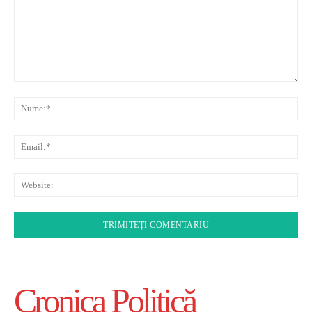
Comentariu:
Nu
Ema
Web
Cronica Politică