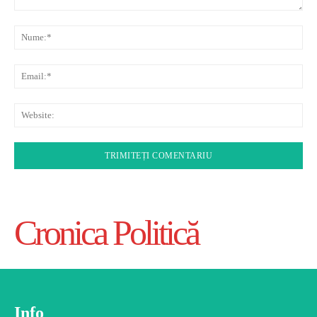
Comentariu:
Nu
Ema
Web
Cronica Politică
Info