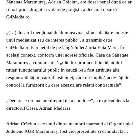
Sănătate Maramureș, Adrian Crăciun, are dosar penal după ce ar
fi fost prins drogat la volan de polițiști, a declarat o sursă
G4Media.ro.
„(…) dosarul menționat de dumneavoastră în solicitare nu este
unul mediatizat sau de interes public”, a transmis către
G4Media.ro Parchetul de pe lângă Judecătoria Baia Mare. În
același context, conform unei adrese oficiale, Casa de Sănătate
Maramureș a comunicat că „ulterior producerii incidentului
rutier, funcționarului public în cauză i-au fost atribuite alte
responsabilități în cadrul instituției, care nu implică activități de
control la furnizorii cu care aceasta are relații contractuale”.
„Deoarece nu mai are dreptul de a conduce”, a explicat decizia
directorul Casei, Adrian Mădăras.
Adrian Crăciun este unul dintre membrii marcanți ai Organizației
Județene AUR Maramureș, fost vicepreședinte și candidat la…