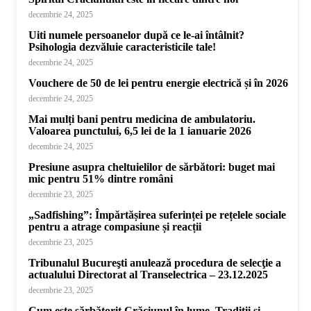
decembrie 24, 2025
Uiti numele persoanelor după ce le-ai întâlnit?
Psihologia dezvăluie caracteristicile tale!
decembrie 24, 2025
Vouchere de 50 de lei pentru energie electrică și în 2026
decembrie 24, 2025
Mai mulți bani pentru medicina de ambulatoriu.
Valoarea punctului, 6,5 lei de la 1 ianuarie 2026
decembrie 24, 2025
Presiune asupra cheltuielilor de sărbători: buget mai
mic pentru 51% dintre români
decembrie 23, 2025
„Sadfishing”: Împărtășirea suferinței pe rețelele sociale
pentru a atrage compasiune și reacții
decembrie 23, 2025
Tribunalul Bucureşti anulează procedura de selecţie a
actualului Directorat al Transelectrica – 23.12.2025
decembrie 23, 2025
Cum este sărbătorit Crăciunul în lume. Tradiții și