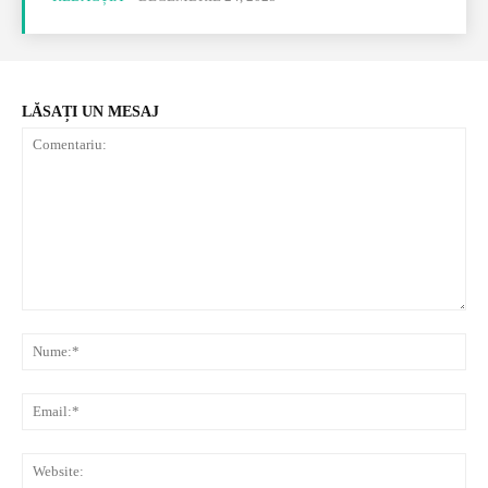
LĂSAȚI UN MESAJ
Comentariu:
Nu
Ema
Web