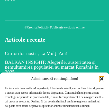
©CronicaPolitică - Publicație exclusiv online
Articole recente
Cititorilor noștri, La Mulți Ani!
BALKAN INSIGHT: Alegerile, austeritatea și
nemulțumirea populației au marcat România în
2025
Administrează consimțământul
Spiritul Crăciunului este în fiecare dintre noi
Pentru a oferi cea mai bună experiență, folosim tehnologii, cum ar fi cookie-uri, pentru
Uiti numele persoanelor după ce le-ai întâlnit?
a stoca și/sau accesa informațiile despre dispozitive. Consimțământul pentru aceste
Psihologia dezvăluie caracteristicile tale!
tehnologii ne permite să procesăm date, cum ar fi comportamentul de navigare sau ID-
Cele mai citite
uri unice pe acest site. Dacă nu îți dai consimțământul sau îți retragi consimțământul
dat poate avea afecte negative asupra unor anumite funcționalități și funcții.