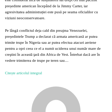
este considerat încă de susținătorii săi drept cel mai pacifist
președinte american începând de la Jimmy Carter, iar
agresivitatea administrației este pusă pe seama oficialilor cu
viziuni neoconservatoare.
Pe lângă conflictul deja cald din preajma Venezuelei,
președintele Trump a declarat că armata americană ar putea
trimite trupe în Nigeria sau ar putea efectua atacuri aeriene
pentru a opri ceea ce el a numit uciderea unui număr mare de
creştini în această ţară din Africa de Vest. Întrebat dacă are în
vedere trimiterea de trupe pe teren sau…
Citește articolul integral