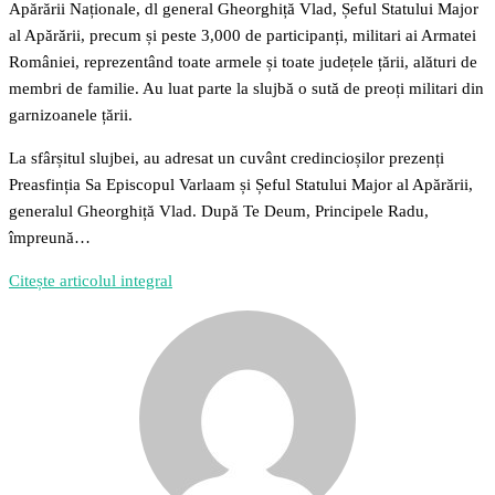
Apărării Naționale, dl general Gheorghiță Vlad, Șeful Statului Major
al Apărării, precum și peste 3,000 de participanți, militari ai Armatei
României, reprezentând toate armele și toate județele țării, alături de
membri de familie. Au luat parte la slujbă o sută de preoți militari din
garnizoanele țării.
La sfârșitul slujbei, au adresat un cuvânt credincioșilor prezenți
Preasfinția Sa Episcopul Varlaam și Șeful Statului Major al Apărării,
generalul Gheorghiță Vlad. După Te Deum, Principele Radu,
împreună…
Citește articolul integral