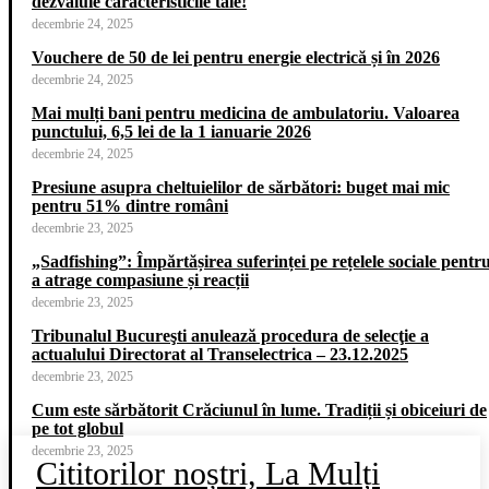
dezvăluie caracteristicile tale!
decembrie 24, 2025
Vouchere de 50 de lei pentru energie electrică și în 2026
decembrie 24, 2025
Mai mulți bani pentru medicina de ambulatoriu. Valoarea
punctului, 6,5 lei de la 1 ianuarie 2026
decembrie 24, 2025
Presiune asupra cheltuielilor de sărbători: buget mai mic
pentru 51% dintre români
decembrie 23, 2025
„Sadfishing”: Împărtășirea suferinței pe rețelele sociale pentr
a atrage compasiune și reacții
decembrie 23, 2025
Tribunalul Bucureşti anulează procedura de selecţie a
actualului Directorat al Transelectrica – 23.12.2025
decembrie 23, 2025
Cum este sărbătorit Crăciunul în lume. Tradiții și obiceiuri de
pe tot globul
decembrie 23, 2025
Cititorilor noștri, La Mulți