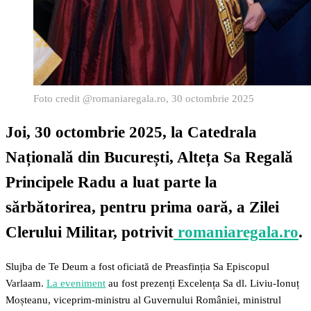
Foto credit @romaniaregala.ro, 30 octombrie 2025
Joi, 30 octombrie 2025, la Catedrala
Națională din București, Alteța Sa Regală
Principele Radu a luat parte la
sărbătorirea, pentru prima oară, a Zilei
Clerului Militar, potrivit
romaniaregala.ro
.
Slujba de Te Deum a fost oficiată de Preasfinția Sa Episcopul
Varlaam.
La eveniment
au fost prezenți Excelența Sa dl. Liviu-Ionuț
Moșteanu, viceprim-ministru al Guvernului României, ministrul