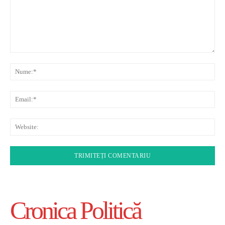
Comentariu:
Nu
Ema
Web
Cronica Politică