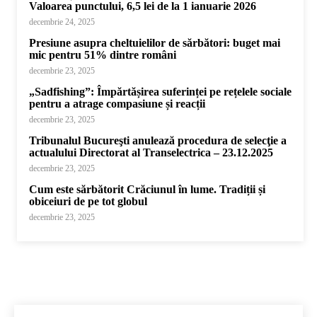
Valoarea punctului, 6,5 lei de la 1 ianuarie 2026
decembrie 24, 2025
Presiune asupra cheltuielilor de sărbători: buget mai
mic pentru 51% dintre români
decembrie 23, 2025
„Sadfishing”: Împărtășirea suferinței pe rețelele sociale
pentru a atrage compasiune și reacții
decembrie 23, 2025
Tribunalul Bucureşti anulează procedura de selecţie a
actualului Directorat al Transelectrica – 23.12.2025
decembrie 23, 2025
Cum este sărbătorit Crăciunul în lume. Tradiții și
obiceiuri de pe tot globul
decembrie 23, 2025