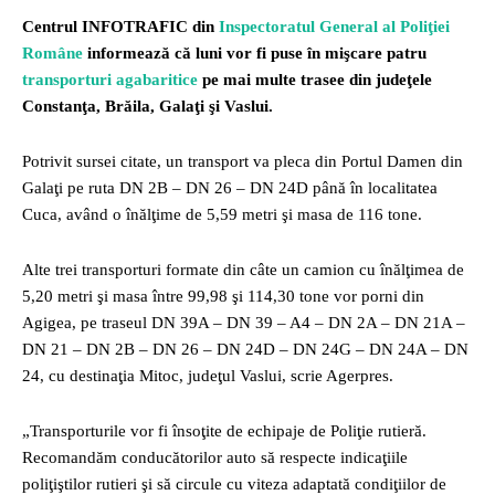
Centrul INFOTRAFIC din
Inspectoratul General al Poliţiei
Române
informează că luni vor fi puse în mişcare patru
transporturi agabaritice
pe mai multe trasee din judeţele
Constanţa, Brăila, Galaţi şi Vaslui.
Potrivit sursei citate, un transport va pleca din Portul Damen din
Galaţi pe ruta DN 2B – DN 26 – DN 24D până în localitatea
Cuca, având o înălţime de 5,59 metri şi masa de 116 tone.
Alte trei transporturi formate din câte un camion cu înălţimea de
5,20 metri şi masa între 99,98 şi 114,30 tone vor porni din
Agigea, pe traseul DN 39A – DN 39 – A4 – DN 2A – DN 21A –
DN 21 – DN 2B – DN 26 – DN 24D – DN 24G – DN 24A – DN
24, cu destinaţia Mitoc, judeţul Vaslui, scrie Agerpres.
„Transporturile vor fi însoţite de echipaje de Poliţie rutieră.
Recomandăm conducătorilor auto să respecte indicaţiile
poliţiştilor rutieri şi să circule cu viteza adaptată condiţiilor de