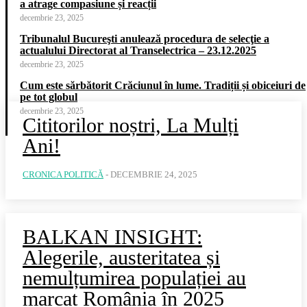
a atrage compasiune și reacții
decembrie 23, 2025
Tribunalul Bucureşti anulează procedura de selecţie a
actualului Directorat al Transelectrica – 23.12.2025
decembrie 23, 2025
Cum este sărbătorit Crăciunul în lume. Tradiții și obiceiuri de
pe tot globul
decembrie 23, 2025
Cititorilor noștri, La Mulți
Ani!
CRONICA POLITICĂ
-
DECEMBRIE 24, 2025
BALKAN INSIGHT:
Alegerile, austeritatea și
nemulțumirea populației au
marcat România în 2025