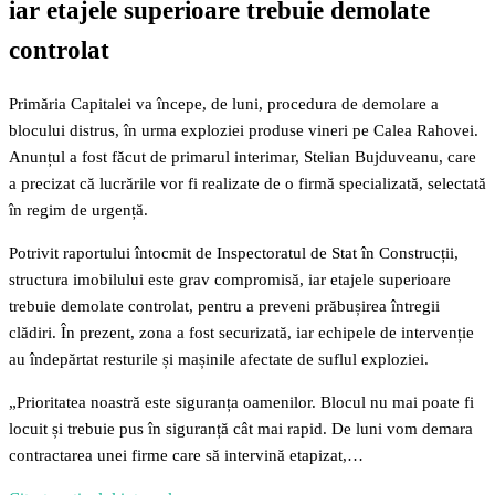
iar etajele superioare trebuie demolate
controlat
Primăria Capitalei va începe, de luni, procedura de demolare a
blocului distrus, în urma exploziei produse vineri pe Calea Rahovei.
Anunțul a fost făcut de primarul interimar, Stelian Bujduveanu, care
a precizat că lucrările vor fi realizate de o firmă specializată, selectată
în regim de urgență.
Potrivit raportului întocmit de Inspectoratul de Stat în Construcții,
structura imobilului este grav compromisă, iar etajele superioare
trebuie demolate controlat, pentru a preveni prăbușirea întregii
clădiri. În prezent, zona a fost securizată, iar echipele de intervenție
au îndepărtat resturile și mașinile afectate de suflul exploziei.
„Prioritatea noastră este siguranța oamenilor. Blocul nu mai poate fi
locuit și trebuie pus în siguranță cât mai rapid. De luni vom demara
contractarea unei firme care să intervină etapizat,…