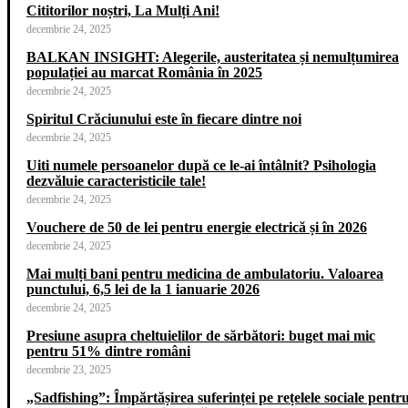
Cititorilor noștri, La Mulți Ani!
decembrie 24, 2025
BALKAN INSIGHT: Alegerile, austeritatea și nemulțumirea
populației au marcat România în 2025
decembrie 24, 2025
Spiritul Crăciunului este în fiecare dintre noi
decembrie 24, 2025
Uiti numele persoanelor după ce le-ai întâlnit? Psihologia
dezvăluie caracteristicile tale!
decembrie 24, 2025
Vouchere de 50 de lei pentru energie electrică și în 2026
decembrie 24, 2025
Mai mulți bani pentru medicina de ambulatoriu. Valoarea
punctului, 6,5 lei de la 1 ianuarie 2026
decembrie 24, 2025
Presiune asupra cheltuielilor de sărbători: buget mai mic
pentru 51% dintre români
decembrie 23, 2025
„Sadfishing”: Împărtășirea suferinței pe rețelele sociale pentr