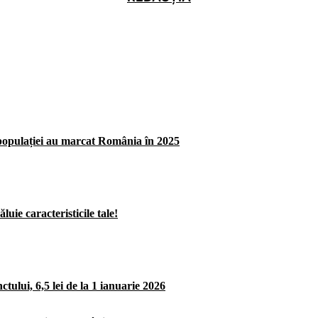
opulației au marcat România în 2025
uie caracteristicile tale!
ului, 6,5 lei de la 1 ianuarie 2026