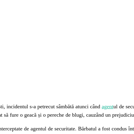
nterest
WhatsApp
ști, incidentul s-a petrecut sâmbătă atunci când
agent
ul de sec
cat să fure o geacă și o pereche de blugi, cauzând un prejudici
erceptate de agentul de securitate. Bărbatul a fost condus într