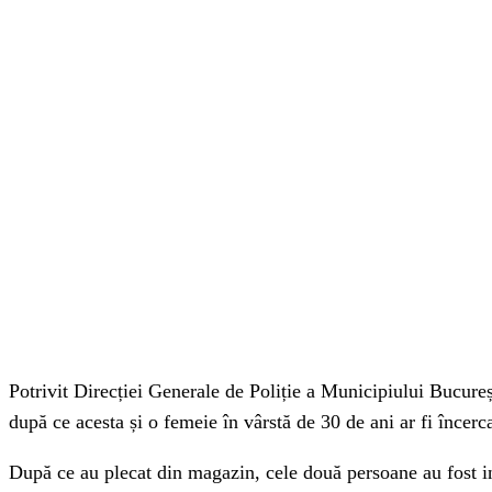
ACȚIUNE
Facebook
Twitter
Pi
Potrivit Direcției Generale de Poliție a Municipiului Bucure
după ce acesta și o femeie în vârstă de 30 de ani ar fi încer
După ce au plecat din magazin, cele două persoane au fost int