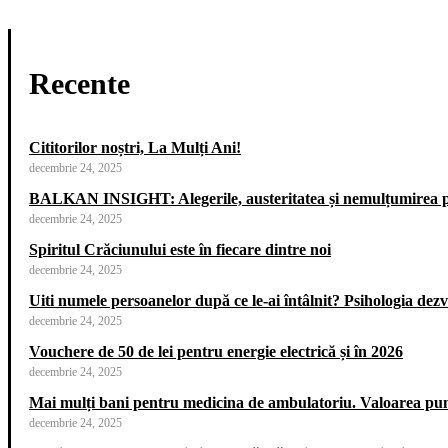
Recente
Cititorilor noștri, La Mulți Ani!
decembrie 24, 2025
BALKAN INSIGHT: Alegerile, austeritatea și nemulțumirea p
decembrie 24, 2025
Spiritul Crăciunului este în fiecare dintre noi
decembrie 24, 2025
Uiti numele persoanelor după ce le-ai întâlnit? Psihologia dezvăl
decembrie 24, 2025
Vouchere de 50 de lei pentru energie electrică și în 2026
decembrie 24, 2025
Mai mulți bani pentru medicina de ambulatoriu. Valoarea punct
decembrie 24, 2025