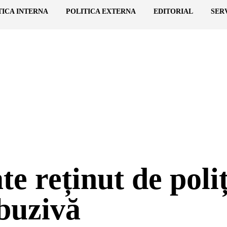
TICA INTERNA
POLITICA EXTERNA
EDITORIAL
SER
e reținut de poliț
buzivă