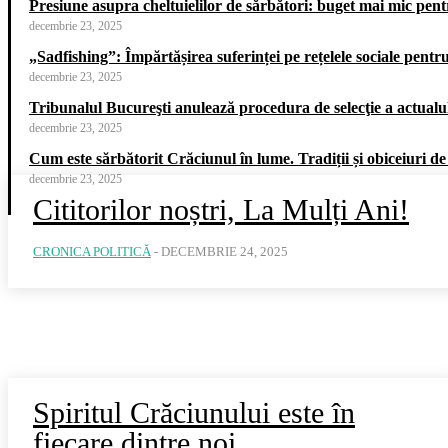
Presiune asupra cheltuielilor de sărbători: buget mai mic pe
decembrie 23, 2025
„Sadfishing”: Împărtășirea suferinței pe rețelele sociale pentr
decembrie 23, 2025
Tribunalul Bucureşti anulează procedura de selecţie a actualul
decembrie 23, 2025
Cum este sărbătorit Crăciunul în lume. Tradiții și obiceiuri de
decembrie 23, 2025
Cititorilor noștri, La Mulți Ani!
CRONICA POLITICĂ
-
DECEMBRIE 24, 2025
Spiritul Crăciunului este în
fiecare dintre noi