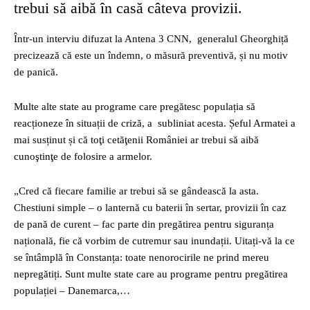
trebui să aibă în casă câteva provizii.
Într-un interviu difuzat la Antena 3 CNN, generalul Gheorghiță
precizează că este un îndemn, o măsură preventivă, și nu motiv
de panică.
Multe alte state au programe care pregătesc populația să
reacționeze în situații de criză, a subliniat acesta. Șeful Armatei a
mai susținut și că toţi cetăţenii României ar trebui să aibă
cunoştinţe de folosire a armelor.
„Cred că fiecare familie ar trebui să se gândească la asta.
Chestiuni simple – o lanternă cu baterii în sertar, provizii în caz
de pană de curent – fac parte din pregătirea pentru siguranța
națională, fie că vorbim de cutremur sau inundații. Uitați-vă la ce
se întâmplă în Constanța: toate nenorocirile ne prind mereu
nepregătiți. Sunt multe state care au programe pentru pregătirea
populației – Danemarca,…