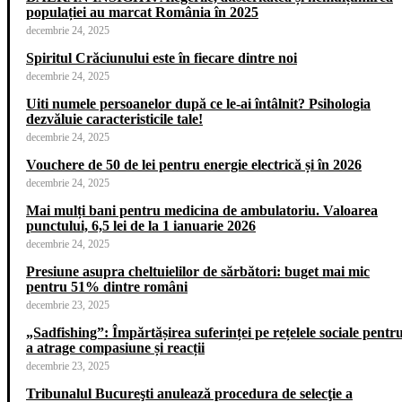
populației au marcat România în 2025
decembrie 24, 2025
Spiritul Crăciunului este în fiecare dintre noi
decembrie 24, 2025
Uiti numele persoanelor după ce le-ai întâlnit? Psihologia
dezvăluie caracteristicile tale!
decembrie 24, 2025
Vouchere de 50 de lei pentru energie electrică și în 2026
decembrie 24, 2025
Mai mulți bani pentru medicina de ambulatoriu. Valoarea
punctului, 6,5 lei de la 1 ianuarie 2026
decembrie 24, 2025
Presiune asupra cheltuielilor de sărbători: buget mai mic
pentru 51% dintre români
decembrie 23, 2025
„Sadfishing”: Împărtășirea suferinței pe rețelele sociale pentr
a atrage compasiune și reacții
decembrie 23, 2025
Tribunalul Bucureşti anulează procedura de selecţie a