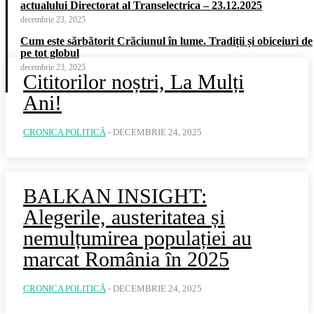
actualului Directorat al Transelectrica – 23.12.2025
decembrie 23, 2025
Cum este sărbătorit Crăciunul în lume. Tradiții și obiceiuri de
pe tot globul
decembrie 23, 2025
Cititorilor noștri, La Mulți
Ani!
CRONICA POLITICĂ
-
DECEMBRIE 24, 2025
BALKAN INSIGHT:
Alegerile, austeritatea și
nemulțumirea populației au
marcat România în 2025
CRONICA POLITICĂ
-
DECEMBRIE 24, 2025