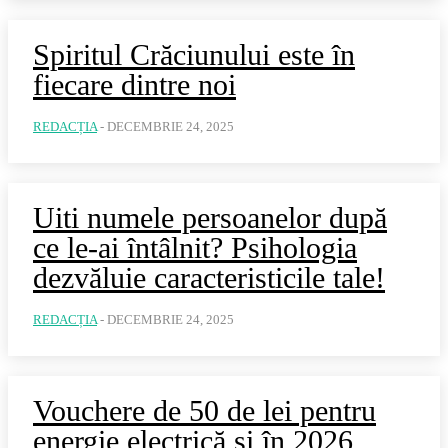
Spiritul Crăciunului este în
fiecare dintre noi
REDACȚIA
-
DECEMBRIE 24, 2025
Uiti numele persoanelor după
ce le-ai întâlnit? Psihologia
dezvăluie caracteristicile tale!
REDACȚIA
-
DECEMBRIE 24, 2025
Vouchere de 50 de lei pentru
energie electrică și în 2026