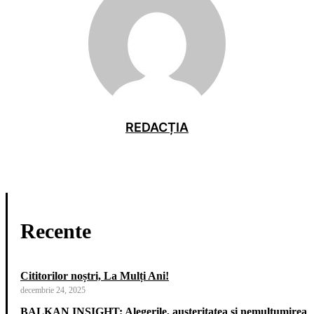
REDACȚIA
Recente
Cititorilor noștri, La Mulți Ani!
decembrie 24, 2025
BALKAN INSIGHT: Alegerile, austeritatea și nemulțumirea