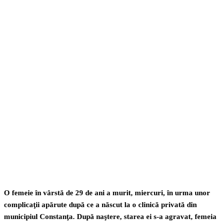
Facebook
Twitter
Pinterest
WhatsApp
O femeie în vârstă de 29 de ani a murit, miercuri, în urma unor
complicaţii apărute după ce a născut la o clinică privată din
municipiul Constanţa. După naştere, starea ei s-a agravat, femeia