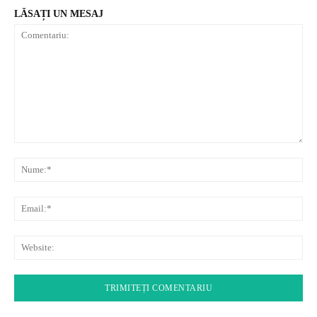
LĂSAȚI UN MESAJ
Comentariu:
Nu
Ema
Web