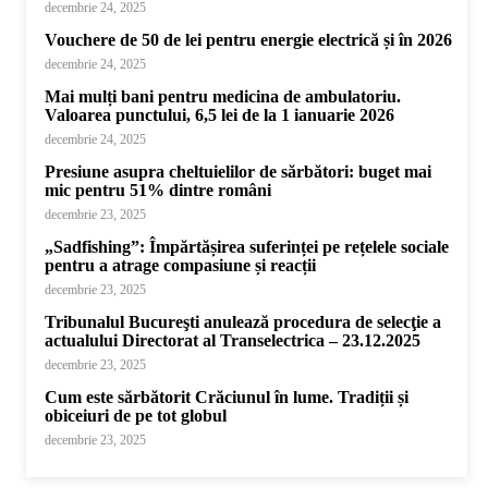
decembrie 24, 2025
Vouchere de 50 de lei pentru energie electrică și în 2026
decembrie 24, 2025
Mai mulți bani pentru medicina de ambulatoriu.
Valoarea punctului, 6,5 lei de la 1 ianuarie 2026
decembrie 24, 2025
Presiune asupra cheltuielilor de sărbători: buget mai
mic pentru 51% dintre români
decembrie 23, 2025
„Sadfishing”: Împărtășirea suferinței pe rețelele sociale
pentru a atrage compasiune și reacții
decembrie 23, 2025
Tribunalul Bucureşti anulează procedura de selecţie a
actualului Directorat al Transelectrica – 23.12.2025
decembrie 23, 2025
Cum este sărbătorit Crăciunul în lume. Tradiții și
obiceiuri de pe tot globul
decembrie 23, 2025