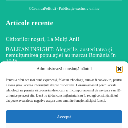
©CronicaPolitică - Publicație exclusiv online
Articole recente
Cititorilor noștri, La Mulți Ani!
BALKAN INSIGHT: Alegerile, austeritatea și
nemulțumirea populației au marcat România în
2025
Administrează consimțământul
Spiritul Crăciunului este în fiecare dintre noi
Pentru a oferi cea mai bună experiență, folosim tehnologii, cum ar fi cookie-uri, pentru
Uiti numele persoanelor după ce le-ai întâlnit?
a stoca și/sau accesa informațiile despre dispozitive. Consimțământul pentru aceste
Psihologia dezvăluie caracteristicile tale!
tehnologii ne permite să procesăm date, cum ar fi comportamentul de navigare sau ID-
Cele mai citite
uri unice pe acest site. Dacă nu îți dai consimțământul sau îți retragi consimțământul
dat poate avea afecte negative asupra unor anumite funcționalități și funcții.
Cititorilor noștri, La Mulți Ani!
Acceptă
BALKAN INSIGHT: Alegerile, austeritatea și