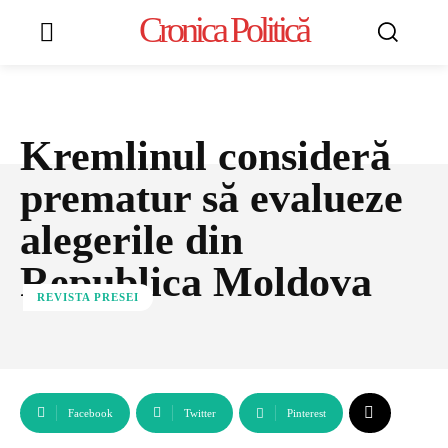
Cronica Politică
Kremlinul consideră
prematur să evalueze
alegerile din
Republica Moldova
REVISTA PRESEI
Facebook
Twitter
Pinterest