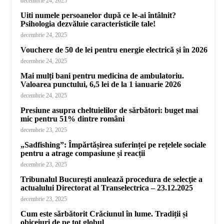
decembrie 24, 2025
Uiti numele persoanelor după ce le-ai întâlnit?
Psihologia dezvăluie caracteristicile tale!
decembrie 24, 2025
Vouchere de 50 de lei pentru energie electrică și în 2026
decembrie 24, 2025
Mai mulți bani pentru medicina de ambulatoriu.
Valoarea punctului, 6,5 lei de la 1 ianuarie 2026
decembrie 24, 2025
Presiune asupra cheltuielilor de sărbători: buget mai
mic pentru 51% dintre români
decembrie 23, 2025
„Sadfishing”: Împărtășirea suferinței pe rețelele sociale
pentru a atrage compasiune și reacții
decembrie 23, 2025
Tribunalul Bucureşti anulează procedura de selecţie a
actualului Directorat al Transelectrica – 23.12.2025
decembrie 23, 2025
Cum este sărbătorit Crăciunul în lume. Tradiții și
obiceiuri de pe tot globul