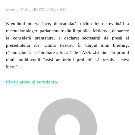
(Photo by Mikhail METZEL / POOL / AFP)
Kremlinul nu va face, deocamdată, niciun fel de evaluări a
recentelor alegeri parlamentare din Republica Moldova, deoarece
le consideră premature, a declarat secretarul de presă al
președintelui rus, Dmitri Peskov, în timpul unui briefing,
răspunzând la o întrebare adresată de TASS. „Ei bine, în primul
rând, moldovenii înșiși ar trebui probabil să rezolve acest
lucru”…
Citește articolul pe rador.ro