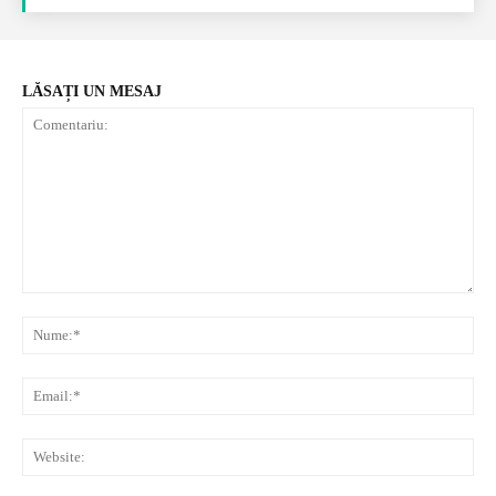
LĂSAȚI UN MESAJ
Comentariu:
Nu
Ema
Web