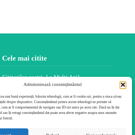
Cele mai citite
Cititorilor noștri, La Mulți Ani!
Administrează consimțământul
BALKAN INSIGHT: Alegerile, austeritatea
și nemulțumirea populației au marcat
 cea mai bună experiență, folosim tehnologii, cum ar fi cookie-uri, pentru a stoca și/sau
România în 2025
țiile despre dispozitive. Consimțământul pentru aceste tehnologii ne permite să
 cum ar fi comportamentul de navigare sau ID-uri unice pe acest site. Dacă nu îți dai
Spiritul Crăciunului este în fiecare dintre
 sau îți retragi consimțământul dat poate avea afecte negative asupra unor anumite
noi
și funcții.
Uiti numele persoanelor după ce le-ai
întâlnit? Psihologia dezvăluie