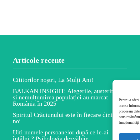
Articole recente
Cititorilor noștri, La Mulți Ani!
BALKAN INSIGHT: Alegerile, austeritatea
și nemulțumirea populației au marcat
Pentru a oferi
România în 2025
accesa informa
procesăm date,
Spiritul Crăciunului este în fiecare dintre
consimțământul
noi
funcționalități 
Uiti numele persoanelor după ce le-ai
întâlnit? Psihologia dezvăluie