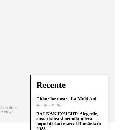
Recente
Cititorilor noștri, La Mulți Ani!
decembrie 24, 2025
 Grand Blanc,
AMERICA /
BALKAN INSIGHT: Alegerile,
austeritatea și nemulțumirea
populației au marcat România în
2025