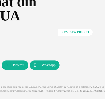
at din
 SUA
REVISTA PRESEI
Pinterest
WhatsApp
ting and fire at the Church of Jesus Christ of Latter-day Saints on September 28, 2025 in
ooter is down. Emily Elconin/Getty Images/AFP (Photo by Emily Elconin / GETTY IMAGES NORTH 