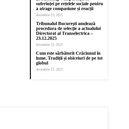
suferinței pe rețelele sociale pentru
a atrage compasiune și reacții
decembrie 23, 2025
Tribunalul Bucureşti anulează
procedura de selecţie a actualului
Directorat al Transelectrica –
23.12.2025
decembrie 23, 2025
Cum este sărbătorit Crăciunul în
lume. Tradiții și obiceiuri de pe tot
globul
decembrie 23, 2025