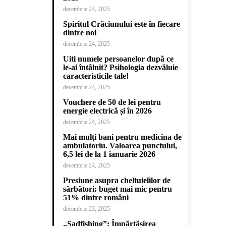
decembrie 24, 2025
Spiritul Crăciunului este în fiecare
dintre noi
decembrie 24, 2025
Uiti numele persoanelor după ce
le-ai întâlnit? Psihologia dezvăluie
caracteristicile tale!
decembrie 24, 2025
Vouchere de 50 de lei pentru
energie electrică și în 2026
decembrie 24, 2025
Mai mulți bani pentru medicina de
ambulatoriu. Valoarea punctului,
6,5 lei de la 1 ianuarie 2026
decembrie 24, 2025
Presiune asupra cheltuielilor de
sărbători: buget mai mic pentru
51% dintre români
decembrie 23, 2025
„Sadfishing”: Împărtășirea