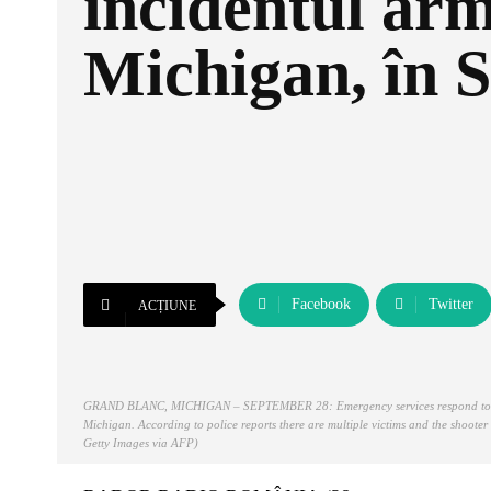
incidentul arm
Michigan, în
Facebook
Twitter
ACȚIUNE
GRAND BLANC, MICHIGAN – SEPTEMBER 28: Emergency services respond to a shoo
Michigan. According to police reports there are multiple victims and the sh
Getty Images via AFP)