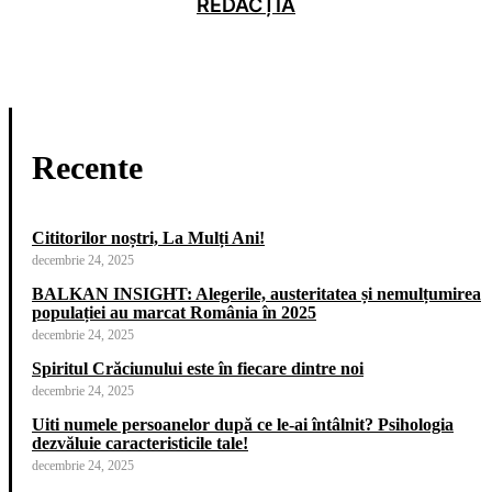
REDACȚIA
Recente
Cititorilor noștri, La Mulți Ani!
decembrie 24, 2025
BALKAN INSIGHT: Alegerile, austeritatea și nemulțumirea
populației au marcat România în 2025
decembrie 24, 2025
Spiritul Crăciunului este în fiecare dintre noi
decembrie 24, 2025
Uiti numele persoanelor după ce le-ai întâlnit? Psihologia
dezvăluie caracteristicile tale!
decembrie 24, 2025