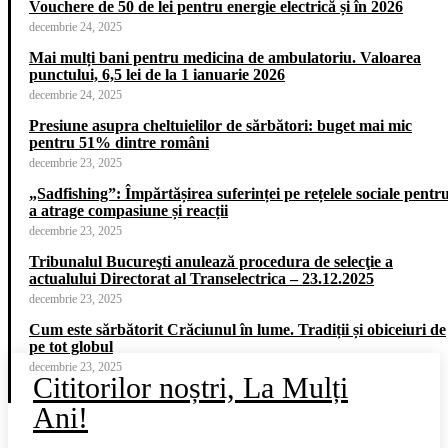
Vouchere de 50 de lei pentru energie electrică și în 2026
decembrie 24, 2025
Mai mulți bani pentru medicina de ambulatoriu. Valoarea
punctului, 6,5 lei de la 1 ianuarie 2026
decembrie 24, 2025
Presiune asupra cheltuielilor de sărbători: buget mai mic
pentru 51% dintre români
decembrie 23, 2025
„Sadfishing”: Împărtășirea suferinței pe rețelele sociale pentr
a atrage compasiune și reacții
decembrie 23, 2025
Tribunalul Bucureşti anulează procedura de selecţie a
actualului Directorat al Transelectrica – 23.12.2025
decembrie 23, 2025
Cum este sărbătorit Crăciunul în lume. Tradiții și obiceiuri de
pe tot globul
decembrie 23, 2025
Cititorilor noștri, La Mulți
Ani!