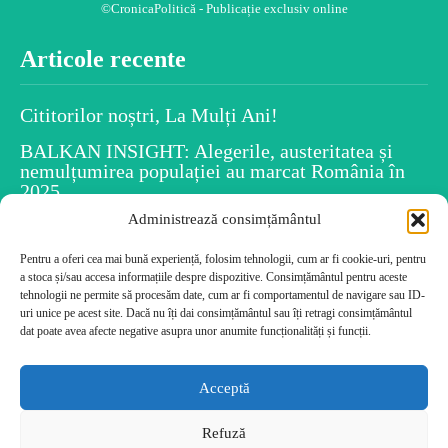
©CronicaPolitică - Publicație exclusiv online
Articole recente
Cititorilor noștri, La Mulți Ani!
BALKAN INSIGHT: Alegerile, austeritatea și
nemulțumirea populației au marcat România în
2025
Administrează consimțământul
Spiritul Crăciunului este în fiecare dintre noi
Pentru a oferi cea mai bună experiență, folosim tehnologii, cum ar fi cookie-uri, pentru
Uiti numele persoanelor după ce le-ai întâlnit?
a stoca și/sau accesa informațiile despre dispozitive. Consimțământul pentru aceste
Psihologia dezvăluie caracteristicile tale!
tehnologii ne permite să procesăm date, cum ar fi comportamentul de navigare sau ID-
Cele mai citite
uri unice pe acest site. Dacă nu îți dai consimțământul sau îți retragi consimțământul
dat poate avea afecte negative asupra unor anumite funcționalități și funcții.
Cititorilor noștri, La Mulți Ani!
Acceptă
BALKAN INSIGHT: Alegerile, austeritatea și
nemulțumirea populației au marcat România în
Refuză
2025