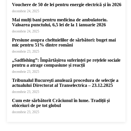
Vouchere de 50 de lei pentru energie electrică și în 2026
decembrie 24, 2025
Mai mulți bani pentru medicina de ambulatoriu.
Valoarea punctului, 6,5 lei de la 1 ianuarie 2026
decembrie 24, 2025
Presiune asupra cheltuielilor de sărbători: buget mai
mic pentru 51% dintre români
decembrie 23, 2025
„Sadfishing”: Împărtășirea suferinței pe rețelele sociale
pentru a atrage compasiune și reacții
decembrie 23, 2025
Tribunalul Bucureşti anulează procedura de selecţie a
actualului Directorat al Transelectrica – 23.12.2025
decembrie 23, 2025
Cum este sărbătorit Crăciunul în lume. Tradiții și
obiceiuri de pe tot globul
decembrie 23, 2025