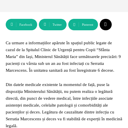
Facebook
Twitter
Pinterest
Ca urmare a informațiilor apărute în spațiul public legate de
cazul de la Spitalul Clinic de Urgență pentru Copii “Sfânta
Maria” din Iași, Ministerul Sănătății face următoarele precizări: 9
pacienți cu vârsta sub un an au fost infectați cu Serratia
Marcescens. În unitatea sanitară au fost înregistrate 6 decese.
Din datele medicale existente la momentul de față, puse la
dispoziția Ministerului Sănătății, nu putem realiza o legătură
directă, din punct de vedere medical, între infecțiile asociate
asistenței medicale, celelalte patologii și comorbidități ale
pacienților și deces. Legătura de cauzalitate dintre infecția cu
Serratia Marcescens și deces va fi stabilită de experții în medicină
legală.