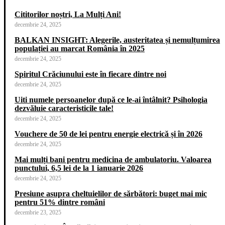
Cititorilor noștri, La Mulți Ani!
decembrie 24, 2025
BALKAN INSIGHT: Alegerile, austeritatea și nemulțumirea
populației au marcat România în 2025
decembrie 24, 2025
Spiritul Crăciunului este în fiecare dintre noi
decembrie 24, 2025
Uiti numele persoanelor după ce le-ai întâlnit? Psihologia
dezvăluie caracteristicile tale!
decembrie 24, 2025
Vouchere de 50 de lei pentru energie electrică și în 2026
decembrie 24, 2025
Mai mulți bani pentru medicina de ambulatoriu. Valoarea
punctului, 6,5 lei de la 1 ianuarie 2026
decembrie 24, 2025
Presiune asupra cheltuielilor de sărbători: buget mai mic
pentru 51% dintre români
decembrie 23, 2025