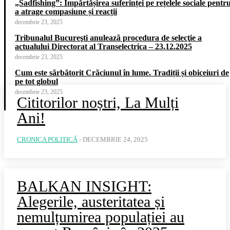
„Sadfishing”: Împărtășirea suferinței pe rețelele sociale pentr
a atrage compasiune și reacții
decembrie 23, 2025
Tribunalul Bucureşti anulează procedura de selecţie a
actualului Directorat al Transelectrica – 23.12.2025
decembrie 23, 2025
Cum este sărbătorit Crăciunul în lume. Tradiții și obiceiuri de
pe tot globul
decembrie 23, 2025
Cititorilor noștri, La Mulți
Ani!
CRONICA POLITICĂ
-
DECEMBRIE 24, 2025
BALKAN INSIGHT:
Alegerile, austeritatea și
nemulțumirea populației au