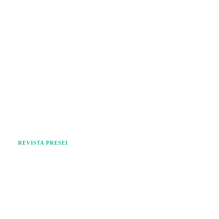
REVISTA PRESEI
Facebook
Twitter
Pinterest
WhatsApp