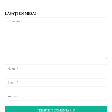
LĂSAȚI UN MESAJ
Comentariu:
Nu
Ema
Web