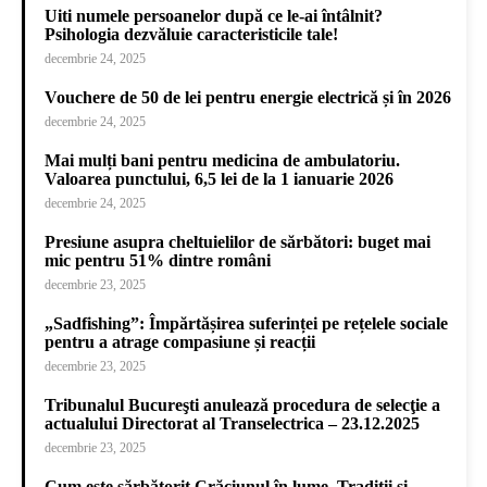
Uiti numele persoanelor după ce le-ai întâlnit?
Psihologia dezvăluie caracteristicile tale!
decembrie 24, 2025
Vouchere de 50 de lei pentru energie electrică și în 2026
decembrie 24, 2025
Mai mulți bani pentru medicina de ambulatoriu.
Valoarea punctului, 6,5 lei de la 1 ianuarie 2026
decembrie 24, 2025
Presiune asupra cheltuielilor de sărbători: buget mai
mic pentru 51% dintre români
decembrie 23, 2025
„Sadfishing”: Împărtășirea suferinței pe rețelele sociale
pentru a atrage compasiune și reacții
decembrie 23, 2025
Tribunalul Bucureşti anulează procedura de selecţie a
actualului Directorat al Transelectrica – 23.12.2025
decembrie 23, 2025
Cum este sărbătorit Crăciunul în lume. Tradiții și