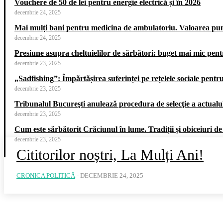
Vouchere de 50 de lei pentru energie electrică și în 2026
decembrie 24, 2025
Mai mulți bani pentru medicina de ambulatoriu. Valoarea punct
decembrie 24, 2025
Presiune asupra cheltuielilor de sărbători: buget mai mic pe
decembrie 23, 2025
„Sadfishing”: Împărtășirea suferinței pe rețelele sociale pentr
decembrie 23, 2025
Tribunalul Bucureşti anulează procedura de selecţie a actualul
decembrie 23, 2025
Cum este sărbătorit Crăciunul în lume. Tradiții și obiceiuri de
decembrie 23, 2025
Cititorilor noștri, La Mulți Ani!
CRONICA POLITICĂ
-
DECEMBRIE 24, 2025