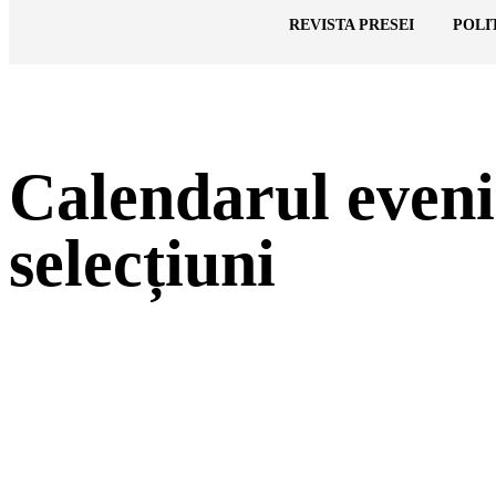
Cronica Politică
REVISTA PRESEI
POLI
Calendarul eveni
selecțiuni
ACȚIUNE
Facebook
Twitter
Pi