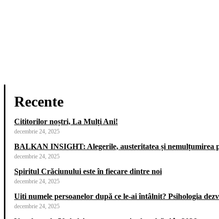
Recente
Cititorilor noștri, La Mulți Ani!
decembrie 24, 2025
BALKAN INSIGHT: Alegerile, austeritatea și nemulțumirea p
decembrie 24, 2025
Spiritul Crăciunului este în fiecare dintre noi
decembrie 24, 2025
Uiti numele persoanelor după ce le-ai întâlnit? Psihologia dezvăl
decembrie 24, 2025