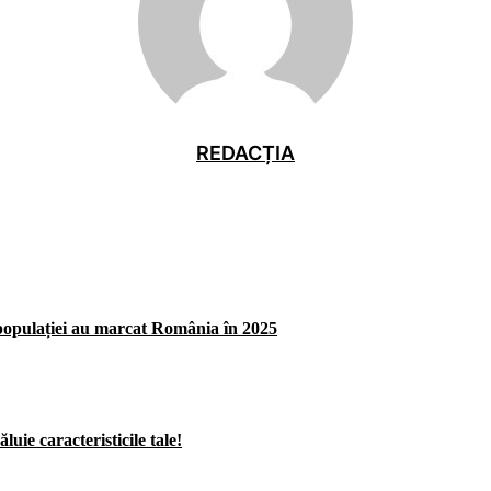
REDACȚIA
opulației au marcat România în 2025
uie caracteristicile tale!