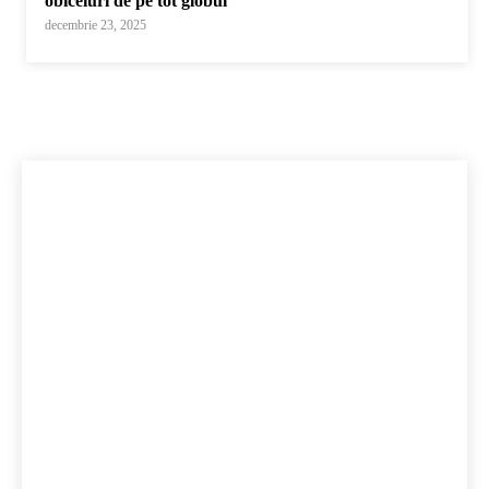
obiceiuri de pe tot globul
decembrie 23, 2025