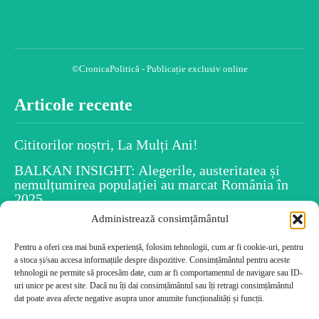
©CronicaPolitică - Publicație exclusiv online
Articole recente
Cititorilor noștri, La Mulți Ani!
BALKAN INSIGHT: Alegerile, austeritatea și
nemulțumirea populației au marcat România în
2025
Administrează consimțământul
Spiritul Crăciunului este în fiecare dintre noi
Pentru a oferi cea mai bună experiență, folosim tehnologii, cum ar fi cookie-uri, pentru
Uiti numele persoanelor după ce le-ai întâlnit?
a stoca și/sau accesa informațiile despre dispozitive. Consimțământul pentru aceste
Psihologia dezvăluie caracteristicile tale!
tehnologii ne permite să procesăm date, cum ar fi comportamentul de navigare sau ID-
Cele mai citite
uri unice pe acest site. Dacă nu îți dai consimțământul sau îți retragi consimțământul
dat poate avea afecte negative asupra unor anumite funcționalități și funcții.