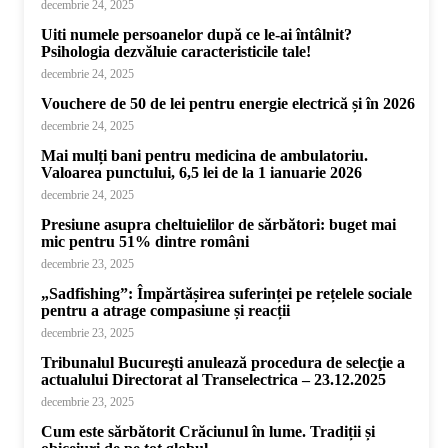
decembrie 24, 2025
Uiti numele persoanelor după ce le-ai întâlnit?
Psihologia dezvăluie caracteristicile tale!
decembrie 24, 2025
Vouchere de 50 de lei pentru energie electrică și în 2026
decembrie 24, 2025
Mai mulți bani pentru medicina de ambulatoriu.
Valoarea punctului, 6,5 lei de la 1 ianuarie 2026
decembrie 24, 2025
Presiune asupra cheltuielilor de sărbători: buget mai
mic pentru 51% dintre români
decembrie 23, 2025
„Sadfishing”: Împărtășirea suferinței pe rețelele sociale
pentru a atrage compasiune și reacții
decembrie 23, 2025
Tribunalul Bucureşti anulează procedura de selecţie a
actualului Directorat al Transelectrica – 23.12.2025
decembrie 23, 2025
Cum este sărbătorit Crăciunul în lume. Tradiții și