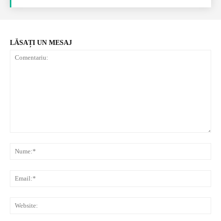
LĂSAȚI UN MESAJ
Comentariu:
Nu
Ema
Web