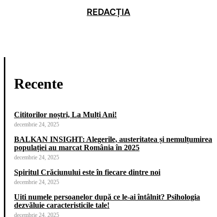
REDACȚIA
Recente
Cititorilor noștri, La Mulți Ani!
decembrie 24, 2025
BALKAN INSIGHT: Alegerile, austeritatea și nemulțumirea
populației au marcat România în 2025
decembrie 24, 2025
Spiritul Crăciunului este în fiecare dintre noi
decembrie 24, 2025
Uiti numele persoanelor după ce le-ai întâlnit? Psihologia
dezvăluie caracteristicile tale!
decembrie 24, 2025