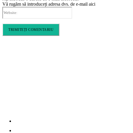
Vă rugăm să introduceți adresa dvs. de e-mail aici
Website:
Cronica Politică
Info
Home
Politică de confidențialitate