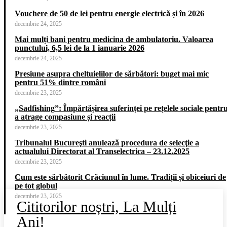
Vouchere de 50 de lei pentru energie electrică și în 2026
decembrie 24, 2025
Mai mulți bani pentru medicina de ambulatoriu. Valoarea
punctului, 6,5 lei de la 1 ianuarie 2026
decembrie 24, 2025
Presiune asupra cheltuielilor de sărbători: buget mai mic
pentru 51% dintre români
decembrie 23, 2025
„Sadfishing”: Împărtășirea suferinței pe rețelele sociale pentr
a atrage compasiune și reacții
decembrie 23, 2025
Tribunalul Bucureşti anulează procedura de selecţie a
actualului Directorat al Transelectrica – 23.12.2025
decembrie 23, 2025
Cum este sărbătorit Crăciunul în lume. Tradiții și obiceiuri de
pe tot globul
decembrie 23, 2025
Cititorilor noștri, La Mulți
Ani!