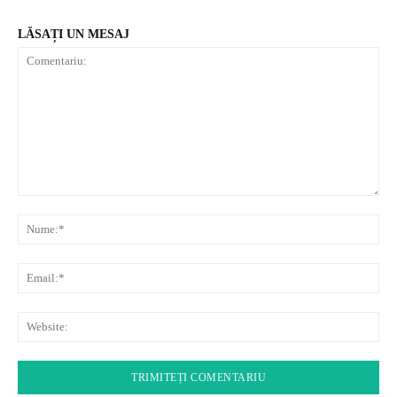
LĂSAȚI UN MESAJ
Comentariu:
Nu
Ema
Web