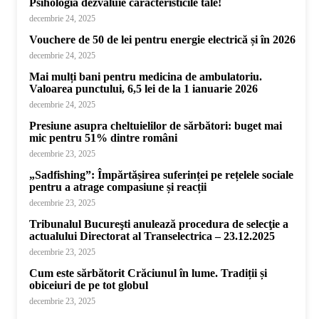
Psihologia dezvăluie caracteristicile tale!
decembrie 24, 2025
Vouchere de 50 de lei pentru energie electrică și în 2026
decembrie 24, 2025
Mai mulți bani pentru medicina de ambulatoriu.
Valoarea punctului, 6,5 lei de la 1 ianuarie 2026
decembrie 24, 2025
Presiune asupra cheltuielilor de sărbători: buget mai
mic pentru 51% dintre români
decembrie 23, 2025
„Sadfishing”: Împărtășirea suferinței pe rețelele sociale
pentru a atrage compasiune și reacții
decembrie 23, 2025
Tribunalul Bucureşti anulează procedura de selecţie a
actualului Directorat al Transelectrica – 23.12.2025
decembrie 23, 2025
Cum este sărbătorit Crăciunul în lume. Tradiții și
obiceiuri de pe tot globul
decembrie 23, 2025