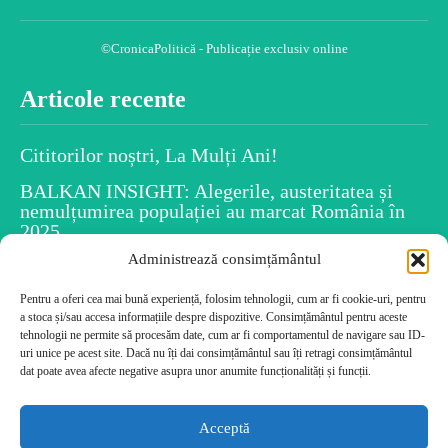
©CronicaPolitică - Publicație exclusiv online
Articole recente
Cititorilor noștri, La Mulți Ani!
BALKAN INSIGHT: Alegerile, austeritatea și
nemulțumirea populației au marcat România în
2025
Administrează consimțământul
Spiritul Crăciunului este în fiecare dintre noi
Pentru a oferi cea mai bună experiență, folosim tehnologii, cum ar fi cookie-uri, pentru
Uiti numele persoanelor după ce le-ai întâlnit?
a stoca și/sau accesa informațiile despre dispozitive. Consimțământul pentru aceste
Psihologia dezvăluie caracteristicile tale!
tehnologii ne permite să procesăm date, cum ar fi comportamentul de navigare sau ID-
Cele mai citite
uri unice pe acest site. Dacă nu îți dai consimțământul sau îți retragi consimțământul
dat poate avea afecte negative asupra unor anumite funcționalități și funcții.
Cititorilor noștri, La Mulți Ani!
Acceptă
BALKAN INSIGHT: Alegerile, austeritatea și