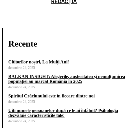
REDACȚIA
Recente
Cititorilor noștri, La Mulți Ani!
decembrie 24, 2025
BALKAN INSIGHT: Alegerile, austeritatea și nemulțumirea
populației au marcat România în 2025
decembrie 24, 2025
Spiritul Crăciunului este în fiecare dintre noi
decembrie 24, 2025
Uiti numele persoanelor după ce le-ai întâlnit? Psihologia
dezvăluie caracteristicile tale!
decembrie 24, 2025