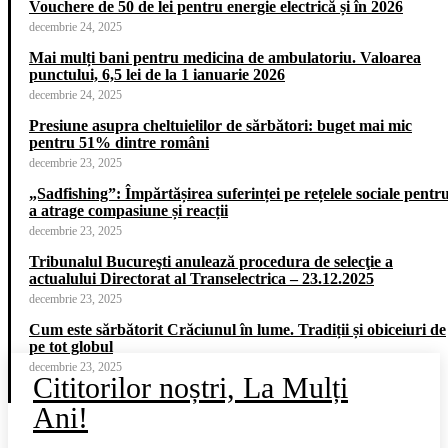
Vouchere de 50 de lei pentru energie electrică și în 2026
decembrie 24, 2025
Mai mulți bani pentru medicina de ambulatoriu. Valoarea
punctului, 6,5 lei de la 1 ianuarie 2026
decembrie 24, 2025
Presiune asupra cheltuielilor de sărbători: buget mai mic
pentru 51% dintre români
decembrie 23, 2025
„Sadfishing”: Împărtășirea suferinței pe rețelele sociale pentr
a atrage compasiune și reacții
decembrie 23, 2025
Tribunalul Bucureşti anulează procedura de selecţie a
actualului Directorat al Transelectrica – 23.12.2025
decembrie 23, 2025
Cum este sărbătorit Crăciunul în lume. Tradiții și obiceiuri de
pe tot globul
decembrie 23, 2025
Cititorilor noștri, La Mulți
Ani!