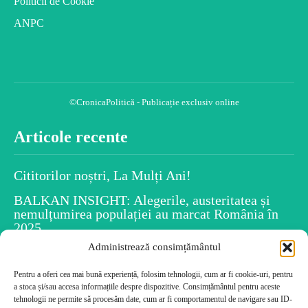
Politicii de Cookie
ANPC
©CronicaPolitică - Publicație exclusiv online
Articole recente
Cititorilor noștri, La Mulți Ani!
BALKAN INSIGHT: Alegerile, austeritatea și
nemulțumirea populației au marcat România în
2025
Administrează consimțământul
Spiritul Crăciunului este în fiecare dintre noi
Pentru a oferi cea mai bună experiență, folosim tehnologii, cum ar fi cookie-uri, pentru
Uiti numele persoanelor după ce le-ai întâlnit?
a stoca și/sau accesa informațiile despre dispozitive. Consimțământul pentru aceste
Psihologia dezvăluie caracteristicile tale!
tehnologii ne permite să procesăm date, cum ar fi comportamentul de navigare sau ID-