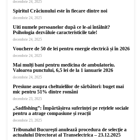
decembrie 24, 2025
Spiritul Crăciunului este în fiecare dintre noi
decembrie 24, 2025
Uiti numele persoanelor după ce le-ai întâlnit?
Psihologia dezvăluie caracteristicile tale!
decembrie 24, 2025
Vouchere de 50 de lei pentru energie electrică și în 2026
decembrie 24, 2025
Mai mulți bani pentru medicina de ambulatoriu.
Valoarea punctului, 6,5 lei de la 1 ianuarie 2026
decembrie 24, 2025
Presiune asupra cheltuielilor de sărbători: buget mai
mic pentru 51% dintre români
decembrie 23, 2025
„Sadfishing”: Împărtășirea suferinței pe rețelele sociale
pentru a atrage compasiune și reacții
decembrie 23, 2025
Tribunalul Bucureşti anulează procedura de selecţie a
actualului Directorat al Transelectrica – 23.12.2025