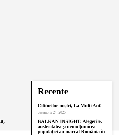
Recente
Cititorilor noștri, La Mulți Ani!
decembrie 24, 2025
ia,
BALKAN INSIGHT: Alegerile,
austeritatea și nemulțumirea
a
populației au marcat România în