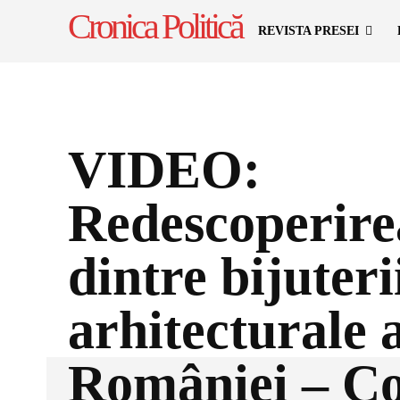
Cronica Politică
REVISTA PRESEI
VIDEO:
Redescoperire
dintre bijuteri
arhitecturale 
României – C