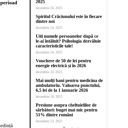
2025
n perioad
decembrie 24, 2025
Spiritul Crăciunului este în fiecare
dintre noi
decembrie 24, 2025
Uiti numele persoanelor după ce
le-ai întâlnit? Psihologia dezvăluie
caracteristicile tale!
decembrie 24, 2025
Vouchere de 50 de lei pentru
energie electrică și în 2026
decembrie 24, 2025
Mai mulți bani pentru medicina de
ambulatoriu. Valoarea punctului,
6,5 lei de la 1 ianuarie 2026
decembrie 24, 2025
Presiune asupra cheltuielilor de
sărbători: buget mai mic pentru
51% dintre români
decembrie 23, 2025
edință