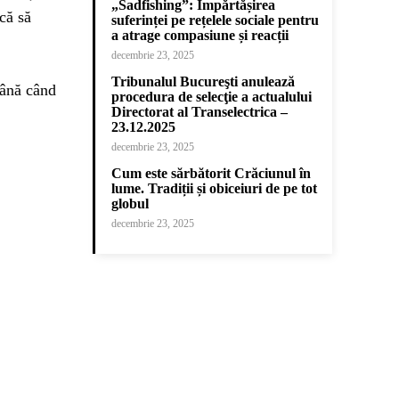
„Sadfishing”: Împărtășirea
scă să
suferinței pe rețelele sociale pentru
a atrage compasiune și reacții
decembrie 23, 2025
Tribunalul Bucureşti anulează
până când
procedura de selecţie a actualului
Directorat al Transelectrica –
23.12.2025
decembrie 23, 2025
Cum este sărbătorit Crăciunul în
lume. Tradiții și obiceiuri de pe tot
globul
decembrie 23, 2025