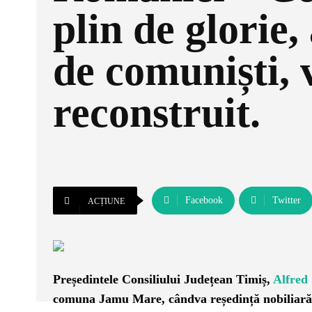
plin de glorie,
de comuniști, v
reconstruit.
Facebook
Twitter
ACȚIUNE
Președintele Consiliului Județean Timiș,
Alfred
comuna Jamu Mare, cândva reședință nobiliară