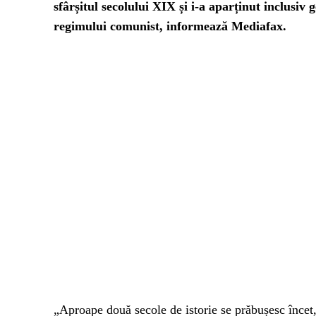
sfârșitul secolului XIX și i-a aparținut inclusiv 
regimului comunist, informează Mediafax.
„Aproape două secole de istorie se prăbușesc înce