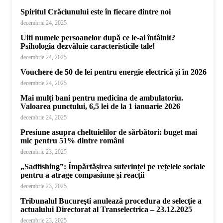
Spiritul Crăciunului este în fiecare dintre noi
decembrie 24, 2025
Uiti numele persoanelor după ce le-ai întâlnit?
Psihologia dezvăluie caracteristicile tale!
decembrie 24, 2025
Vouchere de 50 de lei pentru energie electrică și în 2026
decembrie 24, 2025
Mai mulți bani pentru medicina de ambulatoriu.
Valoarea punctului, 6,5 lei de la 1 ianuarie 2026
decembrie 24, 2025
Presiune asupra cheltuielilor de sărbători: buget mai
mic pentru 51% dintre români
decembrie 23, 2025
„Sadfishing”: Împărtășirea suferinței pe rețelele sociale
pentru a atrage compasiune și reacții
decembrie 23, 2025
Tribunalul Bucureşti anulează procedura de selecţie a
actualului Directorat al Transelectrica – 23.12.2025
decembrie 23, 2025