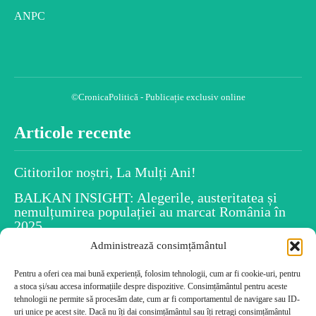
ANPC
©CronicaPolitică - Publicație exclusiv online
Articole recente
Cititorilor noștri, La Mulți Ani!
BALKAN INSIGHT: Alegerile, austeritatea și
nemulțumirea populației au marcat România în
2025
Administrează consimțământul
Spiritul Crăciunului este în fiecare dintre noi
Pentru a oferi cea mai bună experiență, folosim tehnologii, cum ar fi cookie-uri, pentru
Uiti numele persoanelor după ce le-ai întâlnit?
a stoca și/sau accesa informațiile despre dispozitive. Consimțământul pentru aceste
Psihologia dezvăluie caracteristicile tale!
tehnologii ne permite să procesăm date, cum ar fi comportamentul de navigare sau ID-
Cele mai citite
uri unice pe acest site. Dacă nu îți dai consimțământul sau îți retragi consimțământul