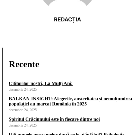
REDACȚIA
Recente
Cititorilor noștri, La Mulți Ani!
decembrie 24, 2025
BALKAN INSIGHT: Alegerile, austeritatea și nemulțumirea
populației au marcat România în 2025
decembrie 24, 2025
Spiritul Crăciunului este în fiecare dintre noi
decembrie 24, 2025
Uiti numele persoanelor după ce le-ai întâlnit? Psihologia