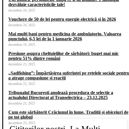
dezvăluie caracteristicile tale!
decembrie 24, 2025
Vouchere de 50 de lei pentru energie electrică și în 2026
decembrie 24, 2025
Mai mulți bani pentru medicina de ambulatoriu. Valoarea
punctului, 6,5 lei de la 1 ianuarie 2026
decembrie 24, 2025
Presiune asupra cheltuielilor de sărbători: buget mai mic
pentru 51% dintre români
decembrie 23, 2025
„Sadfishing”: Împărtășirea suferinței pe rețelele sociale pentr
a atrage compasiune și reacții
decembrie 23, 2025
Tribunalul Bucureşti anulează procedura de selecţie a
actualului Directorat al Transelectrica – 23.12.2025
decembrie 23, 2025
Cum este sărbătorit Crăciunul în lume. Tradiții și obiceiuri de
pe tot globul
decembrie 23, 2025
Cititorilor noștri, La Mulți