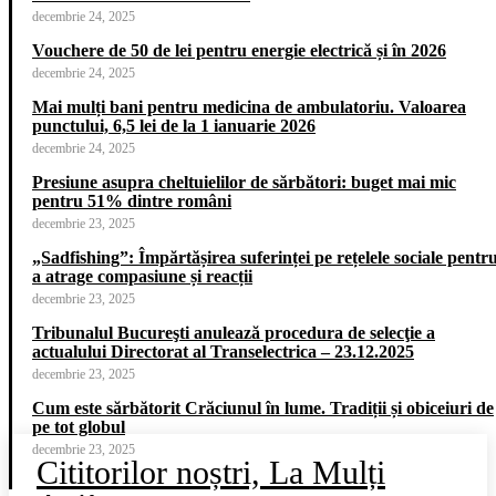
decembrie 24, 2025
Vouchere de 50 de lei pentru energie electrică și în 2026
decembrie 24, 2025
Mai mulți bani pentru medicina de ambulatoriu. Valoarea
punctului, 6,5 lei de la 1 ianuarie 2026
decembrie 24, 2025
Presiune asupra cheltuielilor de sărbători: buget mai mic
pentru 51% dintre români
decembrie 23, 2025
„Sadfishing”: Împărtășirea suferinței pe rețelele sociale pentr
a atrage compasiune și reacții
decembrie 23, 2025
Tribunalul Bucureşti anulează procedura de selecţie a
actualului Directorat al Transelectrica – 23.12.2025
decembrie 23, 2025
Cum este sărbătorit Crăciunul în lume. Tradiții și obiceiuri de
pe tot globul
decembrie 23, 2025
Cititorilor noștri, La Mulți