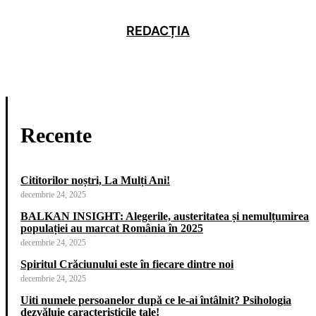
REDACȚIA
Recente
Cititorilor noștri, La Mulți Ani!
decembrie 24, 2025
BALKAN INSIGHT: Alegerile, austeritatea și nemulțumirea
populației au marcat România în 2025
decembrie 24, 2025
Spiritul Crăciunului este în fiecare dintre noi
decembrie 24, 2025
Uiti numele persoanelor după ce le-ai întâlnit? Psihologia
dezvăluie caracteristicile tale!