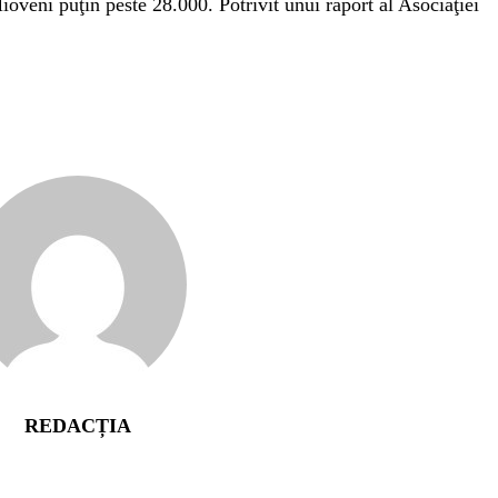
oveni puţin peste 28.000. Potrivit unui raport al Asociaţiei
REDACȚIA