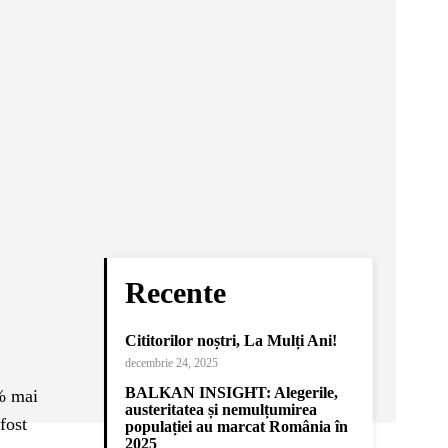
Recente
Cititorilor noștri, La Mulți Ani!
decembrie 24, 2025
BALKAN INSIGHT: Alegerile,
5% mai
austeritatea și nemulțumirea
fost
populației au marcat România în
2025