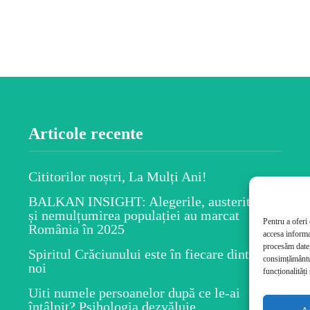
Articole recente
Cititorilor noștri, La Mulți Ani!
BALKAN INSIGHT: Alegerile, austeritatea
și nemulțumirea populației au marcat
Pentru a oferi
România în 2025
accesa informa
procesăm date,
Spiritul Crăciunului este în fiecare dintre
consimțământul
noi
funcționalități 
Uiti numele persoanelor după ce le-ai
întâlnit? Psihologia dezvăluie