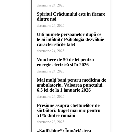
decembrie 24, 2025
Spiritul Crăciunului este în fiecare
dintre noi
decembrie 24, 2025
Uiti numele persoanelor după ce
le-ai întâlnit? Psihologia dezvăluie
caracteristicile tale!
decembrie 24, 2025
Vouchere de 50 de lei pentru
energie electrică și în 2026
decembrie 24, 2025
Mai mulți bani pentru medicina de
ambulatoriu. Valoarea punctului,
6,5 lei de la 1 ianuarie 2026
decembrie 24, 2025
Presiune asupra cheltuielilor de
sărbători: buget mai mic pentru
51% dintre români
decembrie 23, 2025
„Sadfishing”: Împărtășirea