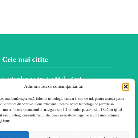
Cele mai citite
Cititorilor noștri, La Mulți Ani!
Administrează consimțământul
BALKAN INSIGHT: Alegerile, austeritatea
și nemulțumirea populației au marcat
 cea mai bună experiență, folosim tehnologii, cum ar fi cookie-uri, pentru a stoca și/sau
România în 2025
țiile despre dispozitive. Consimțământul pentru aceste tehnologii ne permite să
 cum ar fi comportamentul de navigare sau ID-uri unice pe acest site. Dacă nu îți dai
Spiritul Crăciunului este în fiecare dintre
 sau îți retragi consimțământul dat poate avea afecte negative asupra unor anumite
noi
și funcții.
Uiti numele persoanelor după ce le-ai
întâlnit? Psihologia dezvăluie