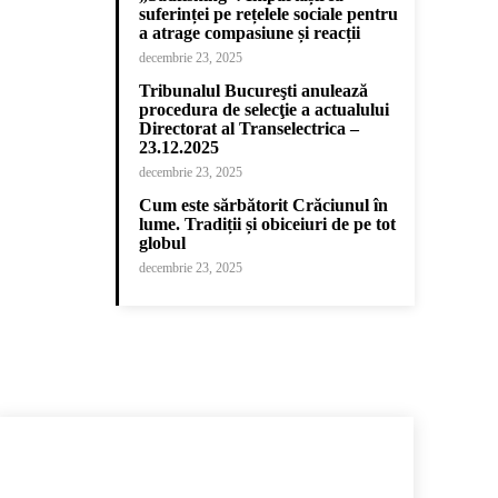
suferinței pe rețelele sociale pentru
a atrage compasiune și reacții
decembrie 23, 2025
Tribunalul Bucureşti anulează
procedura de selecţie a actualului
Directorat al Transelectrica –
23.12.2025
decembrie 23, 2025
Cum este sărbătorit Crăciunul în
lume. Tradiții și obiceiuri de pe tot
globul
decembrie 23, 2025