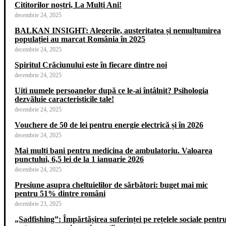
Cititorilor noștri, La Mulți Ani!
decembrie 24, 2025
BALKAN INSIGHT: Alegerile, austeritatea și nemulțumirea
populației au marcat România în 2025
decembrie 24, 2025
Spiritul Crăciunului este în fiecare dintre noi
decembrie 24, 2025
Uiti numele persoanelor după ce le-ai întâlnit? Psihologia
dezvăluie caracteristicile tale!
decembrie 24, 2025
Vouchere de 50 de lei pentru energie electrică și în 2026
decembrie 24, 2025
Mai mulți bani pentru medicina de ambulatoriu. Valoarea
punctului, 6,5 lei de la 1 ianuarie 2026
decembrie 24, 2025
Presiune asupra cheltuielilor de sărbători: buget mai mic
pentru 51% dintre români
decembrie 23, 2025
„Sadfishing”: Împărtășirea suferinței pe rețelele sociale pentr