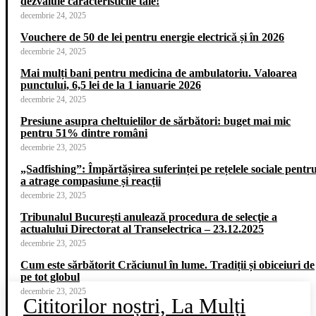
dezvăluie caracteristicile tale!
decembrie 24, 2025
Vouchere de 50 de lei pentru energie electrică și în 2026
decembrie 24, 2025
Mai mulți bani pentru medicina de ambulatoriu. Valoarea
punctului, 6,5 lei de la 1 ianuarie 2026
decembrie 24, 2025
Presiune asupra cheltuielilor de sărbători: buget mai mic
pentru 51% dintre români
decembrie 23, 2025
„Sadfishing”: Împărtășirea suferinței pe rețelele sociale pentr
a atrage compasiune și reacții
decembrie 23, 2025
Tribunalul Bucureşti anulează procedura de selecţie a
actualului Directorat al Transelectrica – 23.12.2025
decembrie 23, 2025
Cum este sărbătorit Crăciunul în lume. Tradiții și obiceiuri de
pe tot globul
decembrie 23, 2025
Cititorilor noștri, La Mulți