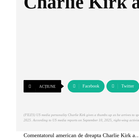
Charlie Kirk 
Facebook
Twitter
ACȚIUNE
(FILES) US media personality Charlie Kirk gives a thumbs up as he arrives to s
2025. According to US media reports on September 10, 2025, right-wing activis
Comentatorul american de dreapta Charlie Kirk a