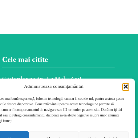
Cele mai citite
Cititorilor noștri, La Mulți Ani!
Administrează consimțământul
BALKAN INSIGHT: Alegerile, austeritatea
și nemulțumirea populației au marcat
 cea mai bună experiență, folosim tehnologii, cum ar fi cookie-uri, pentru a stoca și/sau
România în 2025
țiile despre dispozitive. Consimțământul pentru aceste tehnologii ne permite să
 cum ar fi comportamentul de navigare sau ID-uri unice pe acest site. Dacă nu îți dai
Spiritul Crăciunului este în fiecare dintre
 sau îți retragi consimțământul dat poate avea afecte negative asupra unor anumite
noi
și funcții.
Uiti numele persoanelor după ce le-ai
întâlnit? Psihologia dezvăluie