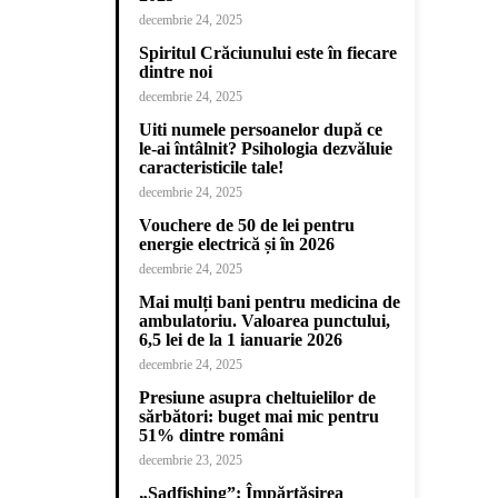
decembrie 24, 2025
Spiritul Crăciunului este în fiecare
dintre noi
decembrie 24, 2025
Uiti numele persoanelor după ce
le-ai întâlnit? Psihologia dezvăluie
caracteristicile tale!
decembrie 24, 2025
Vouchere de 50 de lei pentru
energie electrică și în 2026
decembrie 24, 2025
Mai mulți bani pentru medicina de
ambulatoriu. Valoarea punctului,
6,5 lei de la 1 ianuarie 2026
decembrie 24, 2025
Presiune asupra cheltuielilor de
sărbători: buget mai mic pentru
51% dintre români
decembrie 23, 2025
„Sadfishing”: Împărtășirea