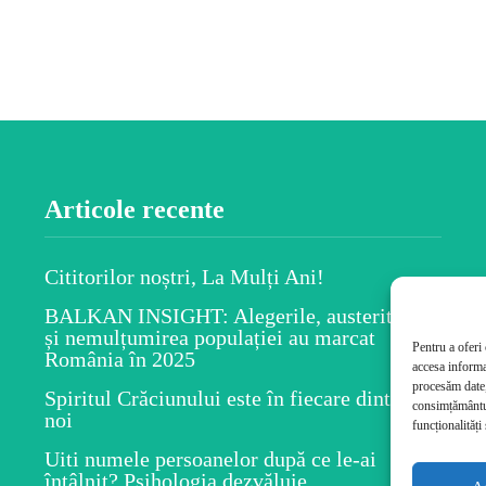
Articole recente
Cititorilor noștri, La Mulți Ani!
BALKAN INSIGHT: Alegerile, austeritatea
și nemulțumirea populației au marcat
Pentru a oferi
România în 2025
accesa informa
procesăm date,
Spiritul Crăciunului este în fiecare dintre
consimțământul
noi
funcționalități 
Uiti numele persoanelor după ce le-ai
întâlnit? Psihologia dezvăluie