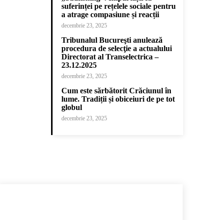
suferinței pe rețelele sociale pentru
a atrage compasiune și reacții
decembrie 23, 2025
Tribunalul Bucureşti anulează
procedura de selecţie a actualului
Directorat al Transelectrica –
23.12.2025
decembrie 23, 2025
Cum este sărbătorit Crăciunul în
lume. Tradiții și obiceiuri de pe tot
globul
decembrie 23, 2025