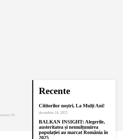
Recente
Cititorilor noștri, La Mulți Ani!
decembrie 24, 2025
January 20,
BALKAN INSIGHT: Alegerile,
austeritatea și nemulțumirea
populației au marcat România în
2025