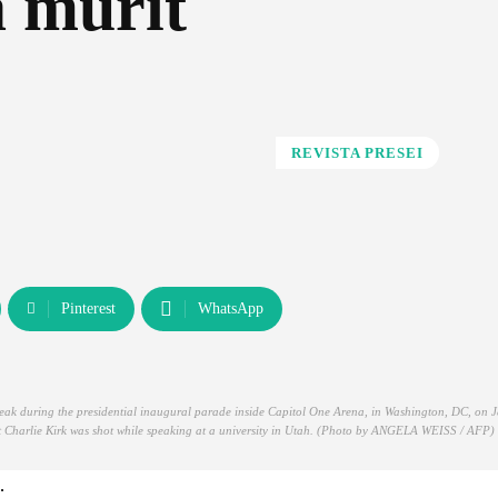
a murit
REVISTA PRESEI
Pinterest
WhatsApp
peak during the presidential inaugural parade inside Capitol One Arena, in Washington, DC, on 
t Charlie Kirk was shot while speaking at a university in Utah. (Photo by ANGELA WEISS / AFP)
…