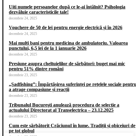
Uiti numele persoanelor după ce le-ai întâlnit? Psihologia
dezvăluie caracteristicile tale!
decembrie 24, 2025
Vouchere de 50 de lei pentru energie electrică și în 2026
decembrie 24, 2025
Mai mulți bani pentru medicina de ambulatoriu. Valoarea
punctului, 6,5 lei de la 1 ianuarie 2026
decembrie 24, 2025
Presiune asupra cheltuielilor de sărbători: buget mai mic
pentru 51% dintre români
decembrie 23, 2025
„Sadfishing”: Împărtășirea suferinței pe rețelele sociale pentr
a atrage compasiune și reacții
decembrie 23, 2025
Tribunalul Bucureşti anulează procedura de selecţie a
actualului Directorat al Transelectrica – 23.12.2025
decembrie 23, 2025
Cum este sărbătorit Crăciunul în lume. Tradiții și obiceiuri de
pe tot globul