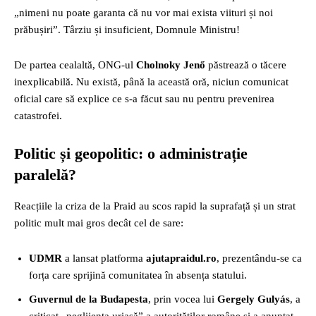
„nimeni nu poate garanta că nu vor mai exista viituri și noi
prăbușiri”. Târziu și insuficient, Domnule Ministru!
De partea cealaltă, ONG-ul
Cholnoky Jenő
păstrează o tăcere
inexplicabilă. Nu există, până la această oră, niciun comunicat
oficial care să explice ce s-a făcut sau nu pentru prevenirea
catastrofei.
Politic și geopolitic: o administrație
paralelă?
Reacțiile la criza de la Praid au scos rapid la suprafață și un strat
politic mult mai gros decât cel de sare:
UDMR
a lansat platforma
ajutapraidul.ro
, prezentându-se ca
forța care sprijină comunitatea în absența statului.
Guvernul de la Budapesta
, prin vocea lui
Gergely Gulyás
, a