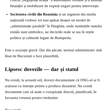
criticat „neglijența uriașă” a autorităților române și a anunțat
finanțări și mobilizare de experți ungari pentru intervenție.
Societatea civilă din România
și un segment din media
națională vorbesc tot mai apăsat despre un model de
„administrație paralelă” în Harghita, unde instituțiile statului
român sunt simbolice, iar deciziile reale se iau în rețele
politice și culturale legate de Budapesta.
Este o acuzație gravă. Dar din păcate, terenul administrativ slab
lăsat de București o face plauzibilă.
Lipsesc dovezile — dar și statul
Nu există, la această oră, dovezi documentate că ONG-ul ar fi
acționat cu intenție pentru a produce dezastrul. Nu există
documente care să arate o conspirație directă, planificată, în
favoarea vreunui proiect iredentist.