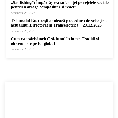
„Sadfishing”: Împărtășirea suferinței pe rețelele sociale
pentru a atrage compasiune și reacții
decembrie 23, 2025
Tribunalul Bucureşti anulează procedura de selecţie a
actualului Directorat al Transelectrica – 23.12.2025
decembrie 23, 2025
Cum este sărbătorit Crăciunul în lume. Tradiții și
obiceiuri de pe tot globul
decembrie 23, 2025