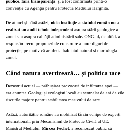
publice
,
fără transparență
, și a fost confirmată printr-o
convenție cu Agenția pentru Protecția Mediului Harghita.
De atunci și până astăzi,
nicio instituție a statului român nu a
realizat un audit tehnic independent
asupra stării geologice a
zonei sau asupra calității administrării sale. ONG-ul, de altfel, a
respins în trecut propuneri de construire a unor diguri de
protecție, pe motiv că ar afecta habitatul natural și morfologia
zonei.
Când natura avertizează… și politica tace
Dezastrul actual — prăbușirea provocată de infiltrarea apei —
era anunțat. Geologi și ecologiști locali au semnalat de ani de zile
riscurile majore pentru stabilitatea masivului de sare.
Astăzi, autoritățile române au mobilizat târziu echipe de experți
internaționali, prin Mecanismul de Protecție Civilă al UE.
Ministrul Mediului,
Mircea Fechet
, a recunoscut public că