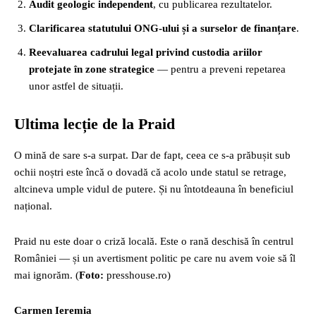
Audit geologic independent
, cu publicarea rezultatelor.
Clarificarea statutului ONG-ului și a surselor de finanțare
.
Reevaluarea cadrului legal privind custodia ariilor
protejate în zone strategice
— pentru a preveni repetarea
unor astfel de situații.
Ultima lecție de la Praid
O mină de sare s-a surpat. Dar de fapt, ceea ce s-a prăbușit sub
ochii noștri este încă o dovadă că acolo unde statul se retrage,
altcineva umple vidul de putere. Și nu întotdeauna în beneficiul
național.
Praid nu este doar o criză locală. Este o rană deschisă în centrul
României — și un avertisment politic pe care nu avem voie să îl
mai ignorăm. (
Foto:
presshouse.ro)
Carmen Ieremia