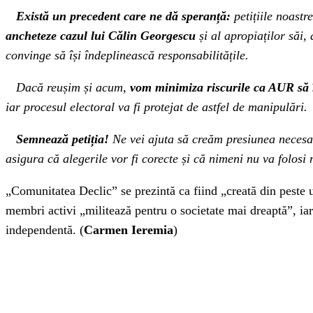
Există un precedent care ne dă speranță:
petițiile noast
ancheteze cazul lui Călin Georgescu
și al apropiaților săi,
convinge să își îndeplinească responsabilitățile.
Dacă reușim și acum,
vom minimiza riscurile ca AUR să î
iar procesul electoral va fi protejat de astfel de manipulări.
Semnează petiția!
Ne vei ajuta să creăm presiunea necesar
asigura că alegerile vor fi corecte și că nimeni nu va folosi
„Comunitatea Declic” se prezintă ca fiind „creată din peste 
membri activi „militează pentru o societate mai dreaptă”, ia
independentă. (
Carmen Ieremia
)