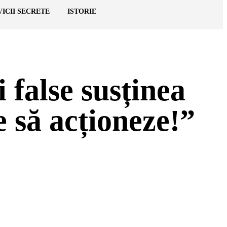
VICII SECRETE
ISTORIE
false susținea
 să acționeze!”