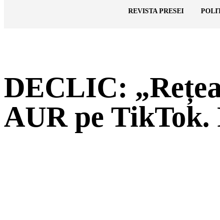
Cronica Politică
REVISTA PRESEI
POLI
DECLIC: „Rețea d
AUR pe TikTok. P
ACȚIUNE
Facebook
Twitter
Pi