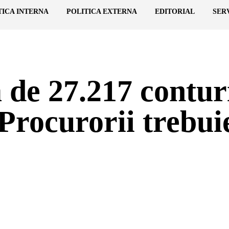
TICA INTERNA
POLITICA EXTERNA
EDITORIAL
SER
e 27.217 conturi 
rocurorii trebuie
nterest
WhatsApp