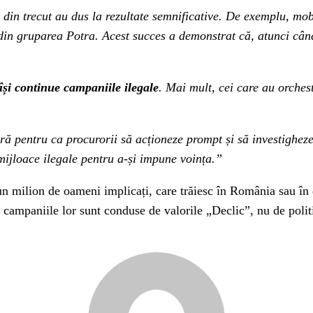
re din trecut au dus la rezultate semnificative. De exemplu, mob
 din gruparea Potra. Acest succes a demonstrat că, atunci când
și continue campaniile ilegale
. Mai mult, cei care au orches
ă pentru ca procurorii să acționeze prompt și să investigheze
 mijloace ilegale pentru a-și impune voința.”
un milion de oameni implicați, care trăiesc în România sau în 
r campaniile lor sunt conduse de valorile „Declic”, nu de poli