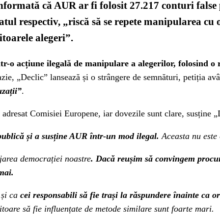
nformată că AUR ar fi folosit 27.217 conturi fals
atul respectiv, „riscă să se repete manipularea cu 
itoarele alegeri”.
tr-o acțiune ilegală de manipulare a alegerilor, folosind o
zie, „Declic” lansează și o strângere de semnături, petiția a
zații”
.
 adresat Comisiei Europene, iar dovezile sunt clare, susține „
 publică și a susține AUR într-un mod ilegal.
Aceasta nu este o
jarea democrației noastre
. Dacă reușim să convingem procur
mai.
 și ca
cei responsabili să fie trași la răspundere înainte ca or
itoare să fie influențate de metode similare sunt foarte mari.