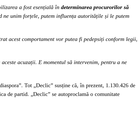
ilizarea a fost esențială în
determinarea procurorilor să
 ne unim forțele, putem influența autoritățile și le putem
trat acest comportament vor putea fi pedepsiți conform legii,
 aceste acuzații. E momentul să intervenim, pentru a ne
diaspora”. Tot „Declic” susține că, în prezent, 1.130.426 de
tica de partid. „Declic” se autoproclamă o comunitate