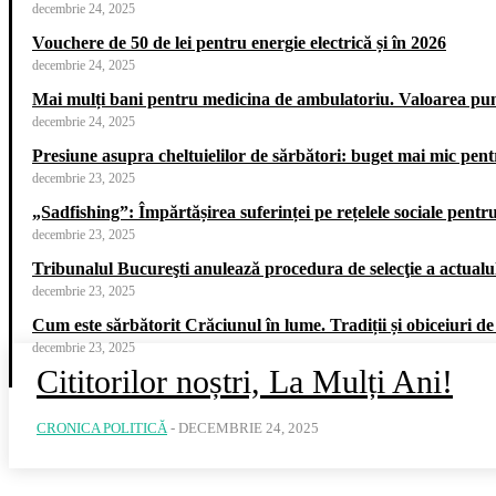
decembrie 24, 2025
Vouchere de 50 de lei pentru energie electrică și în 2026
decembrie 24, 2025
Mai mulți bani pentru medicina de ambulatoriu. Valoarea punct
decembrie 24, 2025
Presiune asupra cheltuielilor de sărbători: buget mai mic pe
decembrie 23, 2025
„Sadfishing”: Împărtășirea suferinței pe rețelele sociale pentr
decembrie 23, 2025
Tribunalul Bucureşti anulează procedura de selecţie a actualul
decembrie 23, 2025
Cum este sărbătorit Crăciunul în lume. Tradiții și obiceiuri de
decembrie 23, 2025
Cititorilor noștri, La Mulți Ani!
CRONICA POLITICĂ
-
DECEMBRIE 24, 2025