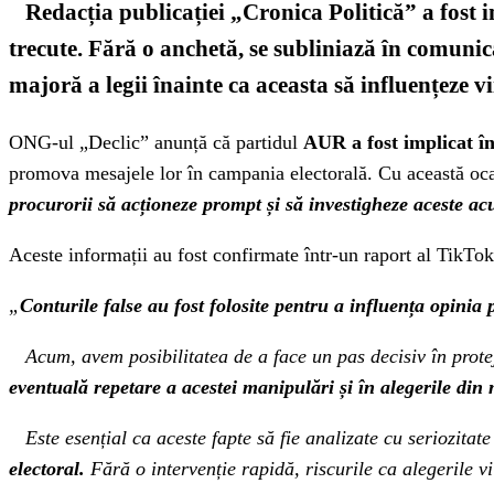
Redacția publicației „Cronica Politică” a fost i
trecute. Fără o anchetă, se subliniază în comunic
majoră a legii înainte ca aceasta să influențeze vi
ONG-ul „Declic” anunță că partidul
AUR a fost implicat în
promova mesajele lor în campania electorală. Cu această oca
procurorii să acționeze prompt și să investigheze aceste acu
Aceste informații au fost confirmate într-un raport al TikTok
„
Conturile false au fost folosite pentru a influența opinia
Acum, avem posibilitatea de a face un pas decisiv în prote
eventuală repetare a acestei manipulări și în alegerile din 
Este esențial ca aceste fapte să fie analizate cu seriozitate
electoral.
Fără o intervenție rapidă, riscurile ca alegerile vi