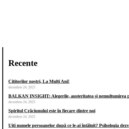
Recente
Cititorilor noștri, La Mulți Ani!
decembrie 24, 2025
BALKAN INSIGHT: Alegerile, austeritatea și nemulțumirea p
decembrie 24, 2025
Spiritul Crăciunului este în fiecare dintre noi
decembrie 24, 2025
Uiti numele persoanelor după ce le-ai întâlnit? Psihologia dezvăl