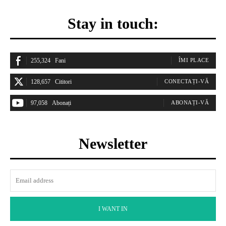
Stay in touch:
255,324
Fani
ÎMI PLACE
128,657
Cititori
CONECTAȚI-VĂ
97,058
Abonați
ABONAȚI-VĂ
Newsletter
I WANT IN