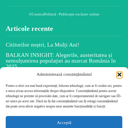
©CronicaPolitică - Publicație exclusiv online
Articole recente
Cititorilor noștri, La Mulți Ani!
BALKAN INSIGHT: Alegerile, austeritatea și
nemulțumirea populației au marcat România în
2025
Administrează consimțământul
Spiritul Crăciunului este în fiecare dintre noi
Uiti numele persoanelor după ce le-ai întâlnit?
Pentru a oferi cea mai bună experiență, folosim tehnologii, cum ar fi cookie-uri, pentru
a stoca și/sau accesa informațiile despre dispozitive. Consimțământul pentru aceste
Psihologia dezvăluie caracteristicile tale!
tehnologii ne permite să procesăm date, cum ar fi comportamentul de navigare sau ID-
Cele mai citite
uri unice pe acest site. Dacă nu îți dai consimțământul sau îți retragi consimțământul
dat poate avea afecte negative asupra unor anumite funcționalități și funcții.
Cititorilor noștri, La Mulți Ani!
Acceptă
BALKAN INSIGHT: Alegerile, austeritatea și