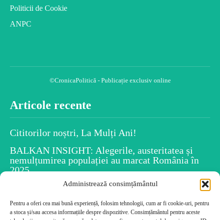
Politicii de Cookie
ANPC
©CronicaPolitică - Publicație exclusiv online
Articole recente
Cititorilor noștri, La Mulți Ani!
BALKAN INSIGHT: Alegerile, austeritatea și
nemulțumirea populației au marcat România în
2025
Administrează consimțământul
Spiritul Crăciunului este în fiecare dintre noi
Uiti numele persoanelor după ce le-ai întâlnit?
Pentru a oferi cea mai bună experiență, folosim tehnologii, cum ar fi cookie-uri, pentru
a stoca și/sau accesa informațiile despre dispozitive. Consimțământul pentru aceste
Psihologia dezvăluie caracteristicile tale!