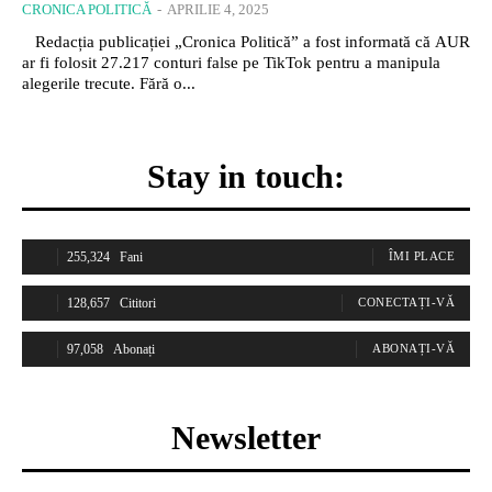
CRONICA POLITICĂ
-
APRILIE 4, 2025
Redacția publicației „Cronica Politică” a fost informată că AUR
ar fi folosit 27.217 conturi false pe TikTok pentru a manipula
alegerile trecute. Fără o...
Stay in touch:
255,324
Fani
ÎMI PLACE
128,657
Cititori
CONECTAȚI-VĂ
97,058
Abonați
ABONAȚI-VĂ
Newsletter