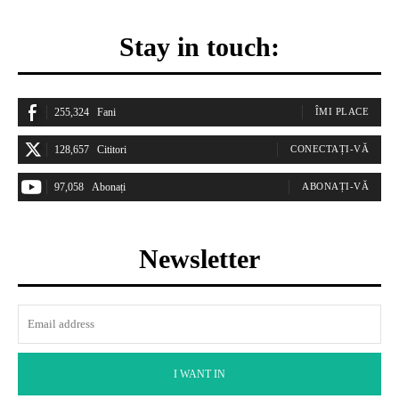
Stay in touch:
255,324
Fani
ÎMI PLACE
128,657
Cititori
CONECTAȚI-VĂ
97,058
Abonați
ABONAȚI-VĂ
Newsletter
I WANT IN