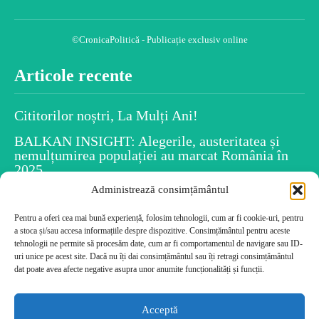
©CronicaPolitică - Publicație exclusiv online
Articole recente
Cititorilor noștri, La Mulți Ani!
BALKAN INSIGHT: Alegerile, austeritatea și
nemulțumirea populației au marcat România în
2025
Administrează consimțământul
Spiritul Crăciunului este în fiecare dintre noi
Uiti numele persoanelor după ce le-ai întâlnit?
Pentru a oferi cea mai bună experiență, folosim tehnologii, cum ar fi cookie-uri, pentru
a stoca și/sau accesa informațiile despre dispozitive. Consimțământul pentru aceste
Psihologia dezvăluie caracteristicile tale!
tehnologii ne permite să procesăm date, cum ar fi comportamentul de navigare sau ID-
Cele mai citite
uri unice pe acest site. Dacă nu îți dai consimțământul sau îți retragi consimțământul
dat poate avea afecte negative asupra unor anumite funcționalități și funcții.
Cititorilor noștri, La Mulți Ani!
Acceptă