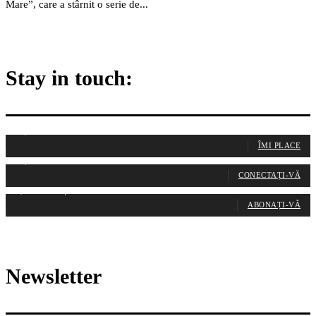
Mare”, care a stârnit o serie de...
Stay in touch:
255,324
Fani
ÎMI PLACE
128,657
Cititori
CONECTAȚI-VĂ
97,058
Abonați
ABONAȚI-VĂ
Newsletter