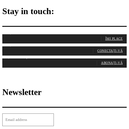
Stay in touch:
255,324
Fani
ÎMI PLACE
128,657
Cititori
CONECTAȚI-VĂ
97,058
Abonați
ABONAȚI-VĂ
Newsletter