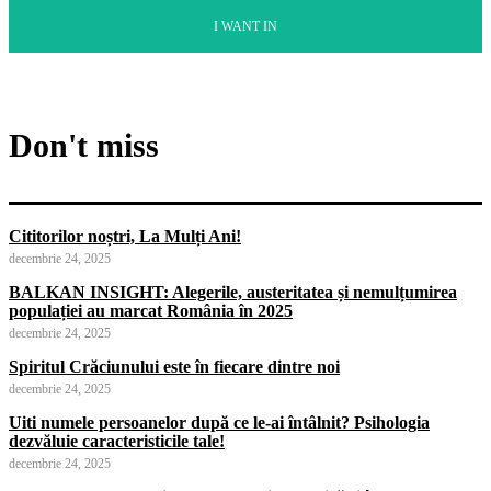
I WANT IN
Don't miss
Cititorilor noștri, La Mulți Ani!
decembrie 24, 2025
BALKAN INSIGHT: Alegerile, austeritatea și nemulțumirea
populației au marcat România în 2025
decembrie 24, 2025
Spiritul Crăciunului este în fiecare dintre noi
decembrie 24, 2025
Uiti numele persoanelor după ce le-ai întâlnit? Psihologia
dezvăluie caracteristicile tale!
decembrie 24, 2025