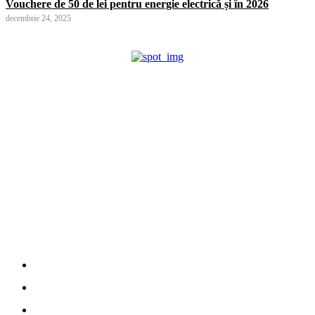
Vouchere de 50 de lei pentru energie electrică și în 2026
decembrie 24, 2025
Cronica Politică
Info
Home
Politică de confidențialitate
Contact